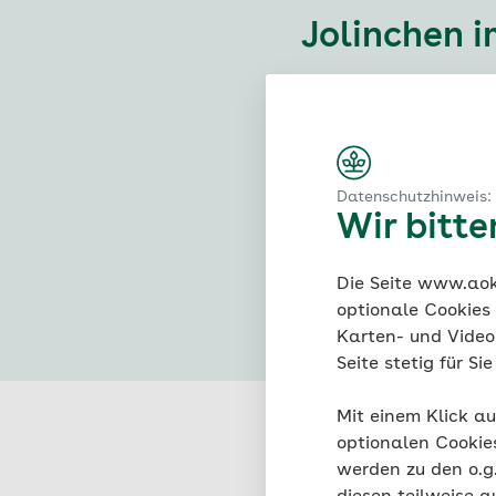
Jolinchen
i
#Schule
#Ges
#Spielen / Basteln
Datenschutzhinweis:
Wir bitt
#Freundschaft
Die Seite www.aok.
optionale Cookies
Karten- und Videod
Seite stetig für S
Mit einem Klick au
optionalen Cookie
werden zu den o.