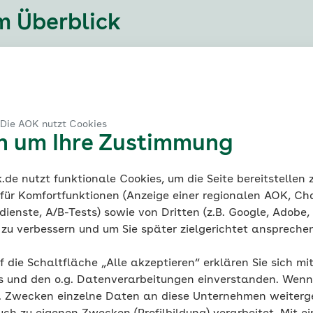
m Überblick
unde Lebensmittel
#Beweglichkeit
#Kinderga
#Bewegung Kleinkind
#Tipps gesunde Ernähr
 Die AOK nutzt Cookies
en um Ihre Zustimmung
#Obst
de nutzt funktionale Cookies, um die Seite bereitstellen
 für Komfortfunktionen (Anzeige einer regionalen AOK, Ch
ienste, A/B-Tests) sowie von Dritten (z.B. Google, Adobe,
ie zu verbessern und um Sie später zielgerichtet anspreche
f die Schaltfläche „Alle akzeptieren“ erklären Sie sich mi
s und den o.g. Datenverarbeitungen einverstanden. Wenn 
g. Zwecken einzelne Daten an diese Unternehmen weiter