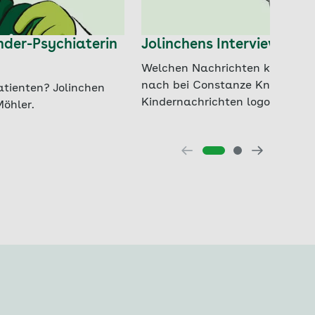
inder-Psychiaterin
Jolinchens Interview mit
Welchen Nachrichten kann man
nach bei Constanze Knöchel, d
atienten? Jolinchen
Kindernachrichten logo!
Möhler.