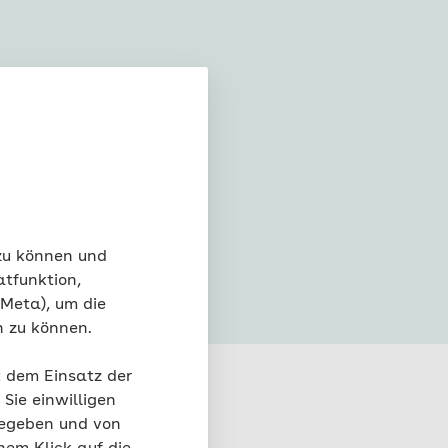
rten & Kita
ung
#Gefühle
 zu können und
atfunktion,
 Meta), um die
n zu können.
t dem Einsatz der
Sie einwilligen
gegeben und von