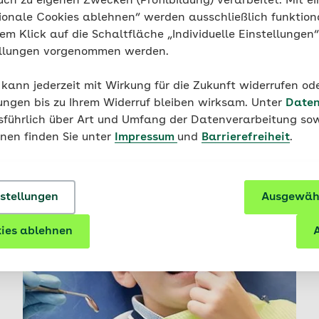
uch zu eigenen Zwecken (Profilbildung) verarbeitet. Mit ei
ionale Cookies ablehnen“ werden ausschließlich funktion
nem Klick auf die Schaltfläche „Individuelle Einstellungen
ellungen vorgenommen werden.
 kann jederzeit mit Wirkung für die Zukunft widerrufen o
ungen bis zu Ihrem Widerruf bleiben wirksam. Unter
Daten
usführlich über Art und Umfang der Datenverarbeitung sow
onen finden Sie unter
Impressum
und
Barrierefreiheit
.
nstellungen
Ausgewähl
ies ablehnen
A