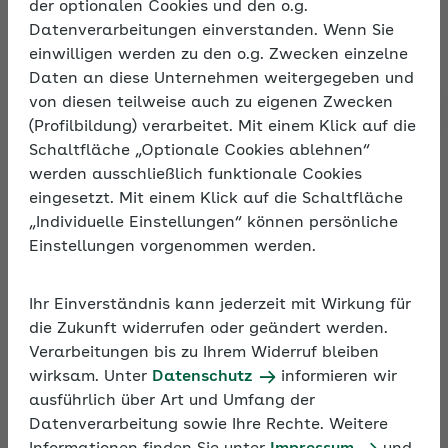
Mitarbeiter auszahlen können.
der optionalen Cookies und den o.g.
Datenverarbeitungen einverstanden. Wenn Sie
einwilligen werden zu den o.g. Zwecken einzelne
Daten an diese Unternehmen weitergegeben und
Pfändungsrechner ab 07/26
Pfändungsrechne
von diesen teilweise auch zu eigenen Zwecken
(Profilbildung) verarbeitet. Mit einem Klick auf die
Schaltfläche „Optionale Cookies ablehnen“
werden ausschließlich funktionale Cookies
Erhöhung der Pfändungsgrenzen
eingesetzt. Mit einem Klick auf die Schaltfläche
2022
„Individuelle Einstellungen“ können persönliche
Einstellungen vorgenommen werden.
Die
Pfändungsfreigrenzen
, die das
Existenzminimum von Arbeitnehmern und ihren
Ihr Einverständnis kann jederzeit mit Wirkung für
engsten Familienangehörigen schützen, wurden
die Zukunft widerrufen oder geändert werden.
zum 1. Juli 2022 nach dem Maßstab der Änderung
Verarbeitungen bis zu Ihrem Widerruf bleiben
des einkommensteuerrechtlichen Grundfreibetrags
wirksam. Unter
Datenschutz
informieren wir
angepasst. Der Pfändungsfreibetrag liegt nun bei
ausführlich über Art und Umfang der
1.330,16 Euro monatlich. Aufgrund der
Datenverarbeitung sowie Ihre Rechte. Weitere
Rundungsvorschrift in § 850c Absatz 5 Satz 1