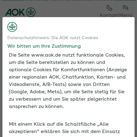
Sie sehen die Seite der
AOK NordWest
Kontakt
Menü
Tools
Pfändungsrechner ab 07/22
Datenschutzhinweis: Die AOK nutzt Cookies
Wir bitten um Ihre Zustimmung
Die Seite www.aok.de nutzt funktionale Cookies,
um die Seite bereitstellen zu können und
Pfändungsrechner 2022
optionale Cookies für Komfortfunktionen (Anzeige
einer regionalen AOK, Chatfunktion, Karten- und
Die Pfändung des Arbeitseinkommens
Videodienste, A/B-Tests) sowie von Dritten
(Lohnpfändung) ist eine der häufigsten
(Google, Adobe, Meta), um die Seite stetig für Sie
Maßnahmen der Zwangsvollstreckung. Der
zu verbessern und um Sie später zielgerichtet
Pfändungsrechner der AOK erspart den
ansprechen zu können.
Blick in die Pfändungstabelle. Mit einem
Klick sehen Sie das unpfändbare
Mit einem Klick auf die Schaltfläche „Alle
Einkommen, das Sie einem verschuldeten
akzeptieren“ erklären Sie sich mit dem Einsatz