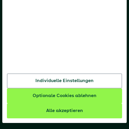
AOK Niedersachsen
AOK Nordost
AOK NordWest
AOK PLUS
AOK Rheinland-Pfalz/Saarland
AOK Rheinland/Hamburg
AOK Sachsen-Anhalt
Individuelle Einstellungen
Optionale Cookies ablehnen
Alle akzeptieren