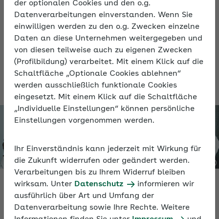
der optionalen Cookies und den o.g.
gestalten wir diesen Wandel so, dass
Datenverarbeitungen einverstanden. Wenn Sie
sowohl Unternehmen als auch
einwilligen werden zu den o.g. Zwecken einzelne
Mitarbeitende bestmöglich profitieren?
Daten an diese Unternehmen weitergegeben und
Antworten bietet das Online-Seminar.
von diesen teilweise auch zu eigenen Zwecken
(Profilbildung) verarbeitet. Mit einem Klick auf die
Schaltfläche „Optionale Cookies ablehnen“
werden ausschließlich funktionale Cookies
eingesetzt. Mit einem Klick auf die Schaltfläche
„Individuelle Einstellungen“ können persönliche
Einstellungen vorgenommen werden.
Ihr Einverständnis kann jederzeit mit Wirkung für
die Zukunft widerrufen oder geändert werden.
Verarbeitungen bis zu Ihrem Widerruf bleiben
Video
wirksam. Unter
Datenschutz
informieren wir
ausführlich über Art und Umfang der
Datenverarbeitung sowie Ihre Rechte. Weitere
KI und Arbeit – wie uns die digitale Transformation