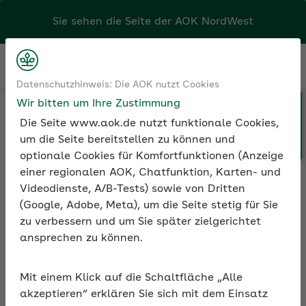
Sie sehen die Seite der
AOK NordWest
Kontakt
Menü
d Seminare
Seminarvideos
Datenschutzhinweis: Die AOK nutzt Cookies
riebliche Gesundheitsförderung
Wir bitten um Ihre Zustimmung
nd Arbeit – wie uns die digitale Transformation beeinflusst
Die Seite www.aok.de nutzt funktionale Cookies,
um die Seite bereitstellen zu können und
optionale Cookies für Komfortfunktionen (Anzeige
einer regionalen AOK, Chatfunktion, Karten- und
Seminarvideo: KI und
Videodienste, A/B-Tests) sowie von Dritten
Arbeit – wie uns die
(Google, Adobe, Meta), um die Seite stetig für Sie
digitale Transformation
zu verbessern und um Sie später zielgerichtet
beeinflusst
ansprechen zu können.
Künstliche Intelligenz ist längst kein
Zukunftsthema mehr, sondern verändert
Mit einem Klick auf die Schaltfläche „Alle
bereits jetzt, wie wir arbeiten. Doch wie
akzeptieren“ erklären Sie sich mit dem Einsatz