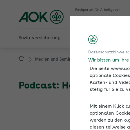
Fachportal für Arbeitgeber
AOK NordWest
Sozialversicherung
Betriebliche Gesundheit
Datenschutzhinweis:
Medien und Seminare
Podcast
Podcas
Wir bitten um Ihr
Die Seite www.aok
optionale Cookies
Karten- und Video
Podcast: Homeoffice un
stetig für Sie zu
Gut schlafen, 
Mit einem Klick a
optionalen Cookie
Richtig Feierabend ma
werden zu den o.
Homeoffice eine beson
diesen teilweise 