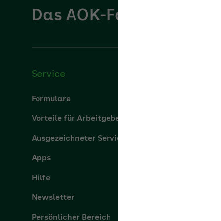
Das AOK-Fachportal für
Service
Über u
Formulare
Über uns
Vorteile für Arbeitgeber
aok.de
Ausgezeichneter Service
Leistung
Apps
Karriere
Hilfe
Presse
Newsletter
Persönlicher Bereich