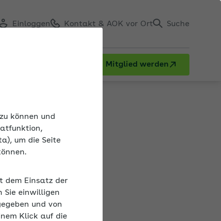
Einloggen
Kontakt & AOK vor Ort
Suche
Mitglied werden
nd Schlaf
n zu können und
atfunktion,
a), um die Seite
können.
it dem Einsatz der
Sie einwilligen
lt für viele im
gegeben und von
iel zu nahe
inem Klick auf die