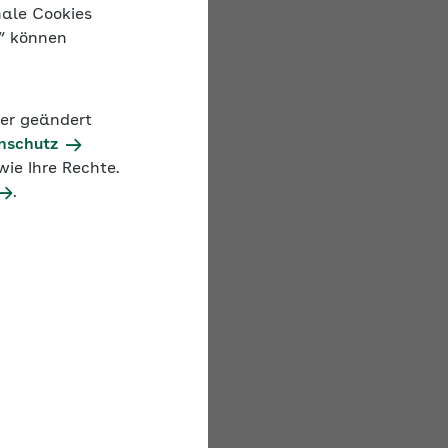
Stress, Belastungen
nale Cookies
ser Experte gibt
n“ können
f und erholsam zu
der geändert
nschutz
ie Ihre Rechte.
.
nd Beratung
meoffice
0:04
Mute