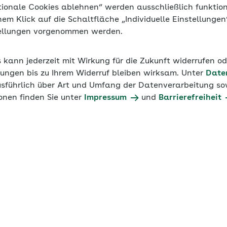
chwer sich von der Arbeit zu distanzieren. Viele nehmen 
tionale Cookies ablehnen“ werden ausschließlich funktio
n mit ins Bett. Schlafprobleme sind vorprogrammiert. Un
inem Klick auf die Schaltfläche „Individuelle Einstellunge
tige Tipps, so dass es Ihnen gelingt trotz Homeoffice tie
tellungen vorgenommen werden.
s kann jederzeit mit Wirkung für die Zukunft widerrufen o
ungen bis zu Ihrem Widerruf bleiben wirksam. Unter
Date
usführlich über Art und Umfang der Datenverarbeitung sow
onen finden Sie unter
Impressum
und
Barrierefreiheit
– der Arbeitgeberpodcast
Dr. Hans-Günter Weeß von t&t
Organisationsentwicklung, Training u
informiert zum gesunden Schlaf und Ho
1
Play