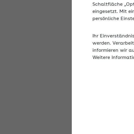
beisammen. Es fällt s
Schaltfläche „Op
und ungelöste Aufgabe
eingesetzt. Mit e
Ihnen im Podcast wich
persönliche Eins
schlafen.
Ihr Einverständni
werden. Verarbeit
informieren wir a
Weitere Informati
AOK im Ohr 