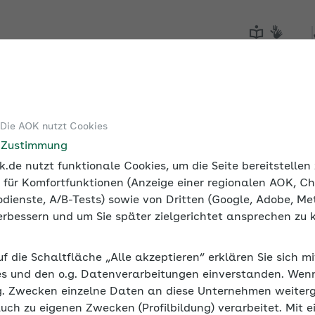
Sie sehen die Seite der
AOK NordWest
Tools
Medien und Seminare
 Die AOK nutzt Cookies
t Betriebliche Gesundheitsförderung
Podcast: Homeoffice u
e Zustimmung
.de nutzt funktionale Cookies, um die Seite bereitstelle
 für Komfortfunktionen (Anzeige einer regionalen AOK, Ch
dienste, A/B-Tests) sowie von Dritten (Google, Adobe, Met
d Schlaf
 verbessern und um Sie später zielgerichtet ansprechen zu 
trotz Homeoffice!
uf die Schaltfläche „Alle akzeptieren“ erklären Sie sich m
s und den o.g. Datenverarbeitungen einverstanden. Wenn 
chen, abschalten und sich von der Arbeit entpflichten stel
g. Zwecken einzelne Daten an diese Unternehmen weiter
dere Herausforderung dar. Bett und Arbeitsplatz liegen v
auch zu eigenen Zwecken (Profilbildung) verarbeitet. Mit e