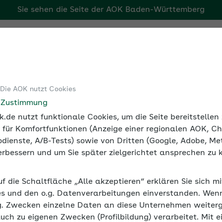
Sie sehen die Seite der
AOK Baden-Württemberg
rg
Tools
Medien und Seminare
Arbeitgebermagazin
 Die AOK nutzt Cookies
e Zustimmung
.de nutzt funktionale Cookies, um die Seite bereitstelle
 für Komfortfunktionen (Anzeige einer regionalen AOK, Ch
dienste, A/B-Tests) sowie von Dritten (Google, Adobe, Met
 verbessern und um Sie später zielgerichtet ansprechen zu 
Lohnpfändung) ist eine der häufigsten Maßna
uf die Schaltfläche „Alle akzeptieren“ erklären Sie sich m
ner der AOK erspart den Blick in die Pfändun
s und den o.g. Datenverarbeitungen einverstanden. Wenn 
 Einkommen, das Sie einem verschuldeten Mitar
g. Zwecken einzelne Daten an diese Unternehmen weiter
auch zu eigenen Zwecken (Profilbildung) verarbeitet. Mit e