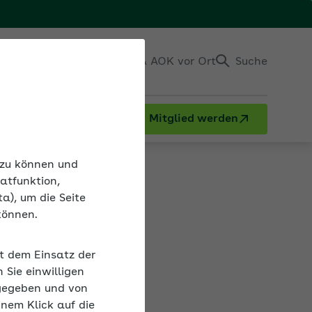
Einloggen
Kontakt & AOK vor Ort
Suche
Mitglied werden
n zu können und
atfunktion,
a), um die Seite
können.
hmen der
it dem Einsatz der
gstabelle. Mit
Sie einwilligen
beiter
gegeben und von
inem Klick auf die