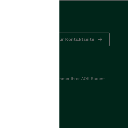
Zur Kontaktseite
nd Bankdaten
indungen sowie die Betriebsnummer Ihrer AOK Baden-
 für Sie bereit.
nd Bankdaten