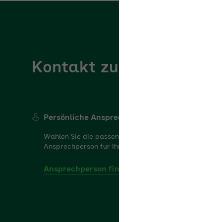
Kontakt zur AOK Baden
Persönliche Ansprechperson
Kontakt
Wählen Sie die passende
Haben Sie
Ansprechperson für Ihr Anliegen.
Wir sind g
Ansprechperson finden
Zum Kon