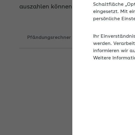
Schaltfläche „Op
eingesetzt. Mit e
persönliche Eins
Pfändungsrechner ab 07/26
Pfändungsr
Ihr Einverständni
werden. Verarbeit
informieren wir a
Erhöhung der 
Weitere Informati
Die
Pfändungsfreigre
Familienangehörigen 
einkommensteuerrecht
1.330,16 Euro monatli
Zivilprozessordnung (
pfändungsgeschützt. 
Pfändungstabelle nac
Nettoeinkommen und U