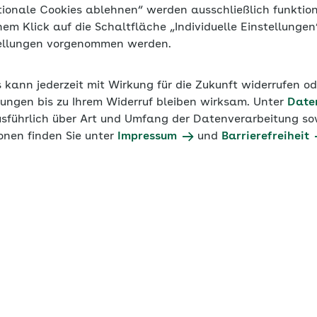
tionale Cookies ablehnen“ werden ausschließlich funktio
inem Klick auf die Schaltfläche „Individuelle Einstellunge
tellungen vorgenommen werden.
echner ab 07/25
Pfändungsrechner ab 07/24
s kann jederzeit mit Wirkung für die Zukunft widerrufen o
ungen bis zu Ihrem Widerruf bleiben wirksam. Unter
Date
usführlich über Art und Umfang der Datenverarbeitung sow
Pfändungsgrenzen 2022
onen finden Sie unter
Impressum
und
Barrierefreiheit
nzen
, die das Existenzminimum von Arbeitnehmern und
schützen, wurden zum 1. Juli 2022 nach dem Maßstab de
lichen Grundfreibetrags angepasst. Der Pfändungsfreibet
ch. Aufgrund der Rundungsvorschrift in § 850c Absatz 5 
ZPO) ist Arbeitseinkommen sogar bis zu einer Höhe von 1.
Mit dem AOK-Pfändungsrechner ermitteln Sie anhand der
h § 850 c den pfändbaren Anteil eines Gehalts. Geben S
nterhaltspflichten in den Rechner ein.