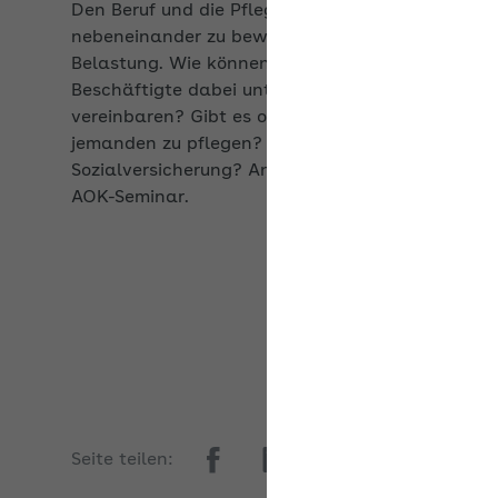
Belastung. Wie können Arbeitgeber betroffene
Beschäftigte dabei unterstützen, das zu
vereinbaren? Gibt es offizielle Auszeiten, um
jemanden zu pflegen? Was gilt dann in der
Sozialversicherung? Antworten darauf gibt das
AOK-Seminar.
Seite teilen: