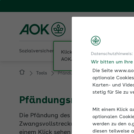
Fachportal für Arbeitgeber
AOK Baden-Württembe
Sozialversicherung
Betriebliche Gesundheit
Datenschutzhinweis:
Tools
Pfändungsrechner ab 07/22
Wir bitten um Ihr
Die Seite www.aok
optionale Cookies
Karten- und Video
Pfändungsrechner 2022
stetig für Sie zu
Die Pfändung des Arbeitseinkommens (
Mit einem Klick a
Zwangsvollstreckung. Der Pfändungsrech
optionalen Cookie
einem Klick sehen Sie das unpfändbare
werden zu den o.
auszahlen können.
diesen teilweise 