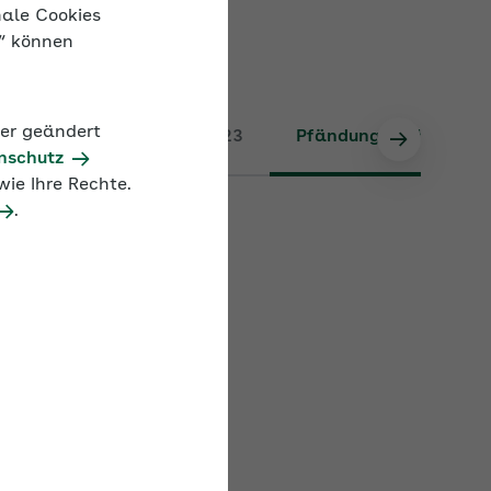
nale Cookies
n“ können
Pfändungsrechner ab 07/23
Pfändungsrechner ab 
der geändert
nschutz
ie Ihre Rechte.
.
 ihren engsten
r Änderung des
rag liegt nun bei
Satz 1
339,99 Euro
 aktuellen
ie dazu einfach