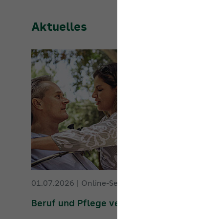
Aktuelles
01.07.2026
|
Online-Seminar:
Beruf und Pflege vereinbaren
Den Beruf und die Pflege naher Angehöriger
nebeneinander zu bewältigen, ist eine starke