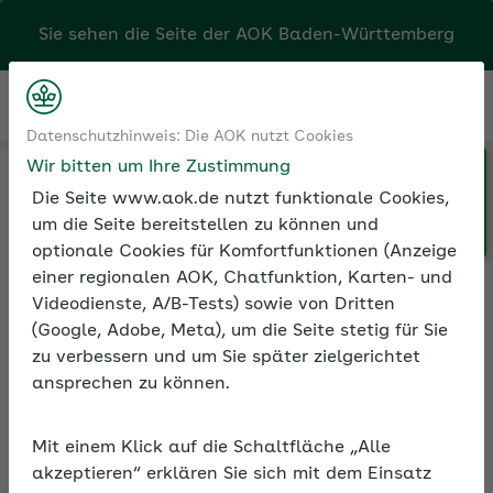
Sie sehen die Seite der
AOK Baden-Württemberg
Kontakt
Menü
Tools
Beiträge und Rechengrößen der
Datenschutzhinweis: Die AOK nutzt Cookies
Sozialversicherung
Werte 2026
Wir bitten um Ihre Zustimmung
Die Seite www.aok.de nutzt funktionale Cookies,
um die Seite bereitstellen zu können und
optionale Cookies für Komfortfunktionen (Anzeige
Beiträge für Minijobs
einer regionalen AOK, Chatfunktion, Karten- und
Videodienste, A/B-Tests) sowie von Dritten
Welche Beiträge, Steuern und Umlagen
(Google, Adobe, Meta), um die Seite stetig für Sie
Arbeitgeber für Minijobbende bis zur
zu verbessern und um Sie später zielgerichtet
Geringfügigkeitsgrenze abführen müssen,
ansprechen zu können.
steht in dieser Tabelle: für das aktuelle
Jahr und rückwirkend für vorige Jahre. Die
Mit einem Klick auf die Schaltfläche „Alle
Minijobgrenze liegt seit dem 1. Januar
akzeptieren“ erklären Sie sich mit dem Einsatz