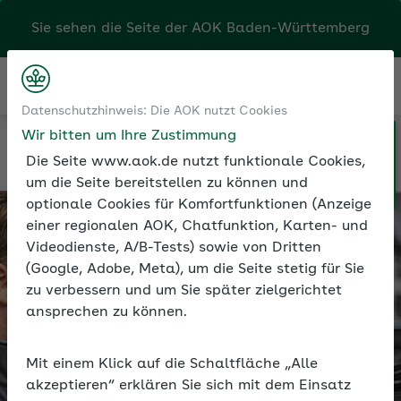
Sie sehen die Seite der
AOK Baden-Württemberg
Kontakt
Menü
Sozialversicherung
Kurzarbeit
Datenschutzhinweis: Die AOK nutzt Cookies
Wir bitten um Ihre Zustimmung
Die Seite www.aok.de nutzt funktionale Cookies,
um die Seite bereitstellen zu können und
optionale Cookies für Komfortfunktionen (Anzeige
einer regionalen AOK, Chatfunktion, Karten- und
Videodienste, A/B-Tests) sowie von Dritten
(Google, Adobe, Meta), um die Seite stetig für Sie
zu verbessern und um Sie später zielgerichtet
ansprechen zu können.
Mit einem Klick auf die Schaltfläche „Alle
akzeptieren“ erklären Sie sich mit dem Einsatz
Thema