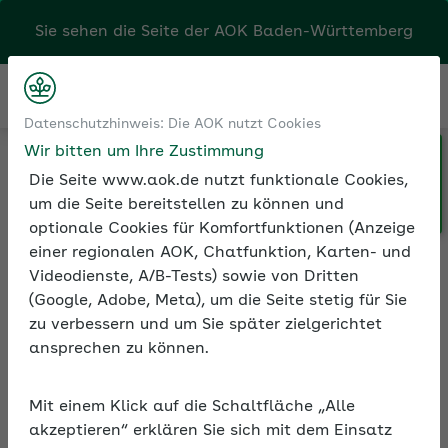
Sie sehen die Seite der
AOK Baden-Württemberg
Kontakt
Menü
Tools
Jobcheck
Datenschutzhinweis: Die AOK nutzt Cookies
Wir bitten um Ihre Zustimmung
Die Seite www.aok.de nutzt funktionale Cookies,
um die Seite bereitstellen zu können und
Jobcheck
optionale Cookies für Komfortfunktionen (Anzeige
einer regionalen AOK, Chatfunktion, Karten- und
Jobcheck for students, interns or school students
Videodienste, A/B-Tests) sowie von Dritten
(Google, Adobe, Meta), um die Seite stetig für Sie
zu verbessern und um Sie später zielgerichtet
ansprechen zu können.
Jetzt checken, ob der Job
Mit einem Klick auf die Schaltfläche „Alle
sozialversicherungspflichtig ist.
akzeptieren“ erklären Sie sich mit dem Einsatz