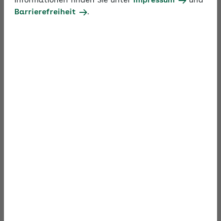
Informationen finden Sie unter
Impressum
und
Jobchecks
Barrierefreiheit
.
Wobei der Jobcheck Sie
unterstützt:
Ihre AOK gibt Ihnen unter anderem Antwort auf
folgende Fragen:
Student/-in, Schüler/-in, Praktikant/-in
Welcher Versicherungsschutz ist für mich der
Richtige?
Wann besteht Versicherungspflicht in der
Kranken-, Pflege-, Renten- und
Arbeitslosenversicherung?