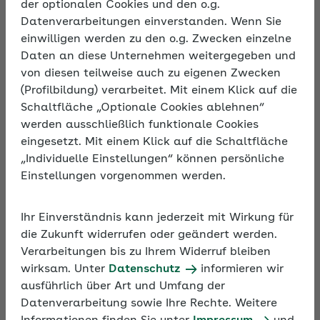
der optionalen Cookies und den o.g.
Für die Beschäftigung von Studentinnen und
Datenverarbeitungen einverstanden. Wenn Sie
Studenten, Praktikantinnen und Praktikanten oder
einwilligen werden zu den o.g. Zwecken einzelne
Schülerinnen und Schüler gelten besondere
Daten an diese Unternehmen weitergegeben und
Regelungen innerhalb der Sozialversicherung. Mit
von diesen teilweise auch zu eigenen Zwecken
dem Jobcheck finden Sie mit wenigen Fragen
(Profilbildung) verarbeitet. Mit einem Klick auf die
schnell und einfach heraus, was zu beachten ist.
Schaltfläche „Optionale Cookies ablehnen“
werden ausschließlich funktionale Cookies
eingesetzt. Mit einem Klick auf die Schaltfläche
„Individuelle Einstellungen“ können persönliche
Einstellungen vorgenommen werden.
Ihr Einverständnis kann jederzeit mit Wirkung für
die Zukunft widerrufen oder geändert werden.
Verarbeitungen bis zu Ihrem Widerruf bleiben
wirksam. Unter
Datenschutz
informieren wir
ausführlich über Art und Umfang der
Datenverarbeitung sowie Ihre Rechte. Weitere
Das Video erklärt die Funktionsweise des AOK