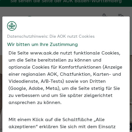
Sie sehen die Seite der
AOK Baden-Württemberg
Kontakt
Menü
Sozialversicherung
Ausbilden
Datenschutzhinweis: Die AOK nutzt Cookies
Wir bitten um Ihre Zustimmung
Die Seite www.aok.de nutzt funktionale Cookies,
um die Seite bereitstellen zu können und
optionale Cookies für Komfortfunktionen (Anzeige
einer regionalen AOK, Chatfunktion, Karten- und
Videodienste, A/B-Tests) sowie von Dritten
(Google, Adobe, Meta), um die Seite stetig für Sie
zu verbessern und um Sie später zielgerichtet
ansprechen zu können.
Mit einem Klick auf die Schaltfläche „Alle
akzeptieren“ erklären Sie sich mit dem Einsatz
Thema