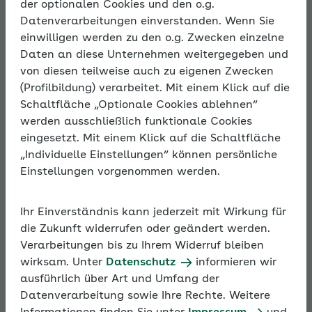
der optionalen Cookies und den o.g.
Datenverarbeitungen einverstanden. Wenn Sie
einwilligen werden zu den o.g. Zwecken einzelne
Ausbilden
Daten an diese Unternehmen weitergegeben und
von diesen teilweise auch zu eigenen Zwecken
(Profilbildung) verarbeitet. Mit einem Klick auf die
Mit dem Ausbilden von Berufsnachwuchs sichern
Schaltfläche „Optionale Cookies ablehnen“
sich Unternehmen die Chance auf qualifizierte Fach-
werden ausschließlich funktionale Cookies
und Führungskräfte. Ausbildungsbetriebe sind dabei
eingesetzt. Mit einem Klick auf die Schaltfläche
an besondere rechtliche Rahmenbedingungen
„Individuelle Einstellungen“ können persönliche
gebunden. Außerdem übernehmen Ausbildende
Einstellungen vorgenommen werden.
Verantwortung für die geregelte Durchführung der
Berufsausbildung und sind als lehrende und
Ihr Einverständnis kann jederzeit mit Wirkung für
coachende Person sowie als Führungskraft
die Zukunft widerrufen oder geändert werden.
gleichermaßen gefordert.
Verarbeitungen bis zu Ihrem Widerruf bleiben
wirksam. Unter
Datenschutz
informieren wir
Überblick: Ausbilden
ausführlich über Art und Umfang der
Datenverarbeitung sowie Ihre Rechte. Weitere