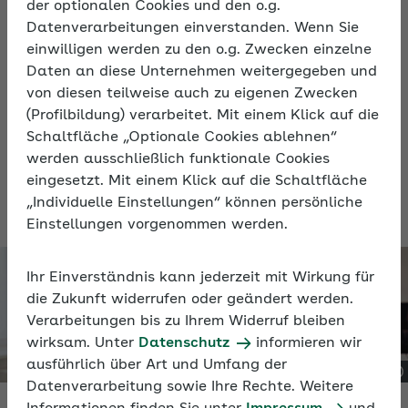
der optionalen Cookies und den o.g.
Meldeportal. Darüber können Arbeitgeber
Datenverarbeitungen einverstanden. Wenn Sie
zuverlässig
einwilligen werden zu den o.g. Zwecken einzelne
Sozialversicherungsmeldungen,
Daten an diese Unternehmen weitergegeben und
Beitragsnachweise, Erstattungen nach
von diesen teilweise auch zu eigenen Zwecken
(Profilbildung) verarbeitet. Mit einem Klick auf die
dem Aufwendungsausgleichsgesetz (AAG)
Schaltfläche „Optionale Cookies ablehnen“
und weitere Bescheinigungen und
werden ausschließlich funktionale Cookies
Meldungen an die
eingesetzt. Mit einem Klick auf die Schaltfläche
Sozialversicherungsträger übermitteln.
„Individuelle Einstellungen“ können persönliche
Einstellungen vorgenommen werden.
Ihr Einverständnis kann jederzeit mit Wirkung für
die Zukunft widerrufen oder geändert werden.
Verarbeitungen bis zu Ihrem Widerruf bleiben
wirksam. Unter
Datenschutz
informieren wir
ausführlich über Art und Umfang der
Datenverarbeitung sowie Ihre Rechte. Weitere