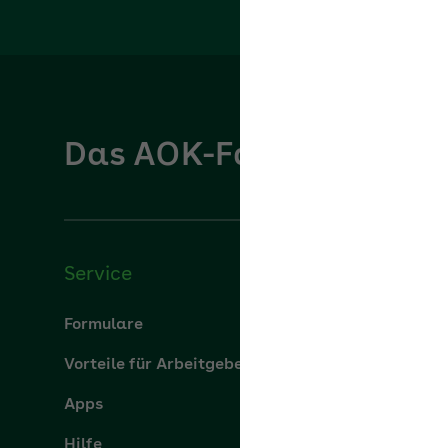
Das AOK-Fachportal für
Service
Über u
Formulare
Über uns
Vorteile für Arbeitgeber
aok.de
Apps
Leistung
Hilfe
Karriere
Newsletter
Presse