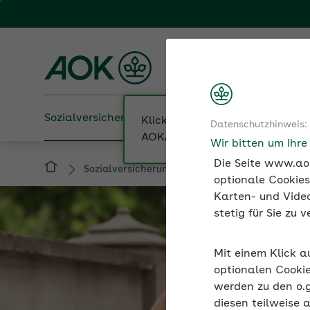
Fachportal für Arbeitgeber
AOK Baden-Württembe
Sozialversicherung
Betriebliche Gesundheit
Datenschutzhinweis:
Sozialversicherung
Unständige Beschäftig
Wir bitten um Ihr
Die Seite www.aok
optionale Cookies
Karten- und Video
stetig für Sie zu
Mit einem Klick a
optionalen Cookie
werden zu den o.
diesen teilweise 