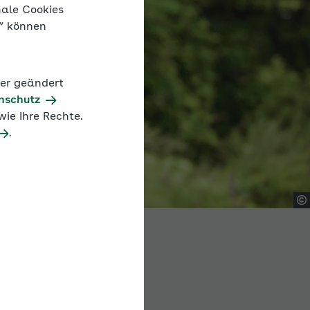
nale Cookies
n“ können
der geändert
nschutz
ie Ihre Rechte.
.