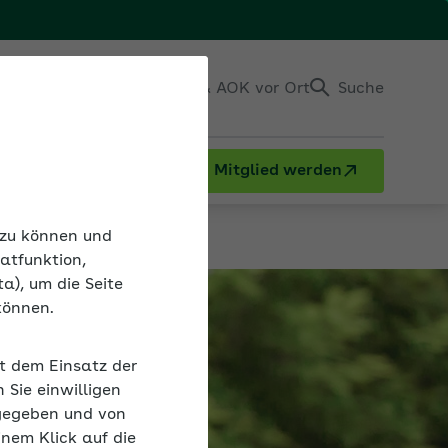
Einloggen
Kontakt & AOK vor Ort
Suche
Mitglied werden
n zu können und
atfunktion,
a), um die Seite
können.
it dem Einsatz der
Sie einwilligen
gegeben und von
inem Klick auf die