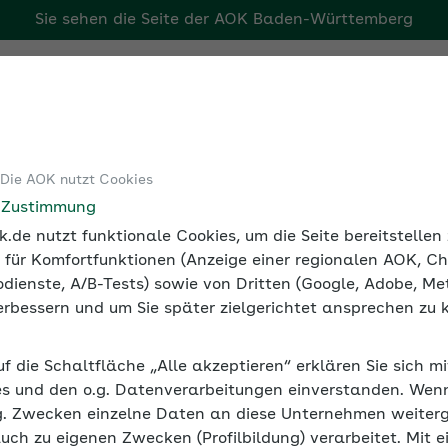
Sie sehen die Seite der
AOK Baden-Württemberg
rg
Tools
Medien und Seminare
Arbeitgebermagazin
 Die AOK nutzt Cookies
ung
e Zustimmung
.de nutzt funktionale Cookies, um die Seite bereitstelle
 für Komfortfunktionen (Anzeige einer regionalen AOK, Ch
dienste, A/B-Tests) sowie von Dritten (Google, Adobe, Met
 verbessern und um Sie später zielgerichtet ansprechen zu 
uf die Schaltfläche „Alle akzeptieren“ erklären Sie sich m
s und den o.g. Datenverarbeitungen einverstanden. Wenn 
g. Zwecken einzelne Daten an diese Unternehmen weiter
auch zu eigenen Zwecken (Profilbildung) verarbeitet. Mit e