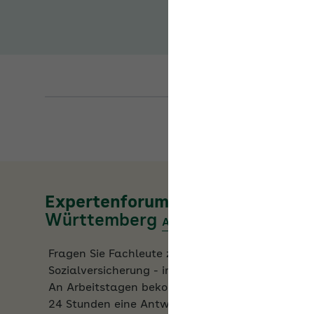
Expertenforum der
AOK Baden-
Württemberg
AOK/Region ändern
Fragen Sie Fachleute zu allen Aspekten der
Sozialversicherung - im Expertenforum der AOK.
An Arbeitstagen bekommen Sie innerhalb von
24 Stunden eine Antwort.