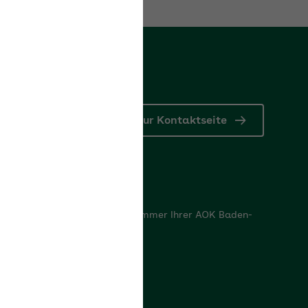
Zur Kontaktseite
nd Bankdaten
indungen sowie die Betriebsnummer Ihrer AOK Baden-
 für Sie bereit.
nd Bankdaten