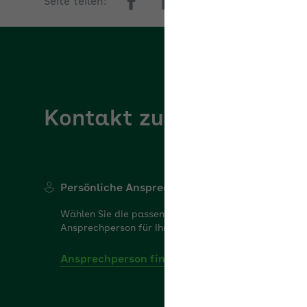
Kontakt zur AOK Baden
Persönliche Ansprechperson
Kontakt
Wählen Sie die passende
Haben Sie
Ansprechperson für Ihr Anliegen.
Wir sind g
Ansprechperson finden
Zum Kon