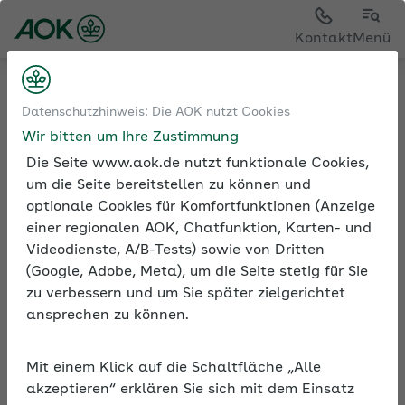
Kontakt
Menü
Betriebliche Gesundheit
Fehlzeiten
Datenschutzhinweis: Die AOK nutzt Cookies
Fehlzeitenanalyse im eigenen Unternehmen
Wir bitten um Ihre Zustimmung
Die Seite www.aok.de nutzt funktionale Cookies,
um die Seite bereitstellen zu können und
optionale Cookies für Komfortfunktionen (Anzeige
einer regionalen AOK, Chatfunktion, Karten- und
Videodienste, A/B-Tests) sowie von Dritten
Fehlzeitenanalyse im
(Google, Adobe, Meta), um die Seite stetig für Sie
eigenen Unternehmen
zu verbessern und um Sie später zielgerichtet
ansprechen zu können.
Eine Analyse der Fehlzeiten im Unternehmen
erfordert eine korrekte Einschätzung. So lassen sich
Maßnahmen zur Minimierung von
Mit einem Klick auf die Schaltfläche „Alle
krankheitsbedingten Abwesenheiten ergreifen. Bei
akzeptieren“ erklären Sie sich mit dem Einsatz
der Analyse helfen Kennzahlen und das Know-how