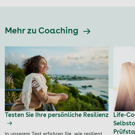
Mehr zu Coaching
Testen Sie Ihre persönliche Resilienz
Life-C
Selbst
Prüfst
In unserem Test erfahren Sie, wie resilient