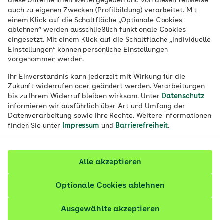
diese Unternehmen weitergegeben und von diesen teilweise
Das eigene Verhalten ab und zu kritisch zu
auch zu eigenen Zwecken (Profilbildung) verarbeitet. Mit
hinterfragen und den Wunsch zu hegen,
einem Klick auf die Schaltfläche „Optionale Cookies
ablehnen“ werden ausschließlich funktionale Cookies
Fähigkeiten auszubauen, ist sinnvoll. Doch
eingesetzt. Mit einem Klick auf die Schaltfläche „Individuelle
opfern Menschen dafür viel Zeit und am
Einstellungen“ können persönliche Einstellungen
vorgenommen werden.
Ende ihr Wohlbefinden, kann ein
Selbstoptimierungswahn dahinterstecken.
Ihr Einverständnis kann jederzeit mit Wirkung für die
Zukunft widerrufen oder geändert werden. Verarbeitungen
bis zu Ihrem Widerruf bleiben wirksam. Unter
Datenschutz
Fachlich geprüft
informieren wir ausführlich über Art und Umfang der
Datenverarbeitung sowie Ihre Rechte. Weitere Informationen
finden Sie unter
Impressum
und
Barrierefreiheit
.
Alle akzeptieren
Optionale Cookies ablehnen
Ausgewählte akzeptieren