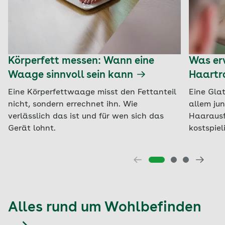
Körperfett messen: Wann eine
Was erw
Waage sinnvoll sein kann
Haartr
Eine Körperfettwaage misst den Fettanteil
Eine Glat
nicht, sondern errechnet ihn. Wie
allem ju
verlässlich das ist und für wen sich das
Haarausf
Gerät lohnt.
kostspiel
Alles rund um Wohlbefinden