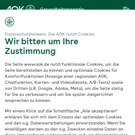
Zum
Gesundheitsmagazin
Hauptinhalt
springen
Magazin
stsein
Selbstoptimierung – wo hört es auf, gesund zu sein?
Datenschutzhinweis: Die AOK nutzt Cookies
Wir bitten um Ihre
Zustimmung
Selbstbewusstsein
Die Seite www.aok.de nutzt funktionale Cookies, um die
Selbstoptimierung –
Seite bereitstellen zu können und optionale Cookies für
Komfortfunktionen (Anzeige einer regionalen AOK,
Chatfunktion, Karten- und Videodienste, A/B-Tests) sowie
wo hört es auf,
von Dritten (z.B. Google, Adobe, Meta), um die Seite stetig
für Sie zu verbessern und um Sie später zielgerichtet
gesund zu sein?
ansprechen zu können.
Mit einem Klick auf die Schaltfläche „Alle akzeptieren“
erklären Sie sich mit dem Einsatz der optionalen Cookies
Veröffentlicht am:
und den o.g. Datenverarbeitungen einverstanden. Wenn Sie
02.10.2024
5 Minuten Lesedauer
einwilligen werden zu den o.g. Zwecken einzelne Daten an