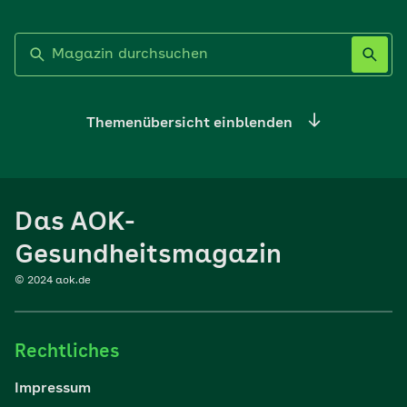
Label nicht gesetzt
Themenübersicht einblenden
Ernährung
Das AOK-
Sport
Gesundheitsmagazin
© 2024 aok.de
Familie
Rechtliches
Reisen
Impressum