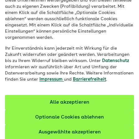
diese Unternehmen weitergegeben und von diesen teilweise
auch zu eigenen Zwecken (Profilbildung) verarbeitet. Mit
Der Darm ist auf nützliche Bakterien
einem Klick auf die Schaltfläche „Optionale Cookies
ablehnen“ werden ausschließlich funktionale Cookies
angewiesen, um Nahrung zu verwerten
eingesetzt. Mit einem Klick auf die Schaltfläche „Individuelle
und Infektionen zu verhindern. Doch
Einstellungen“ können persönliche Einstellungen
welche Lebensmittel fördern eine gesunde
vorgenommen werden.
Darmflora und was schadet der
Ihr Einverständnis kann jederzeit mit Wirkung für die
Darmgesundheit?
Zukunft widerrufen oder geändert werden. Verarbeitungen
bis zu Ihrem Widerruf bleiben wirksam. Unter
Datenschutz
informieren wir ausführlich über Art und Umfang der
Fachlich geprüft
Datenverarbeitung sowie Ihre Rechte. Weitere Informationen
finden Sie unter
Impressum
und
Barrierefreiheit
.
Alle akzeptieren
Optionale Cookies ablehnen
Ausgewählte akzeptieren