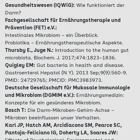
Gesundheitswesen (IQWiG):
Wie funktioniert der
Darm?
Fachgesellschaft für Ernährungstherapie und
Prävention (FET) e.V.:
Intestinales Mikrobiom – ein Überblick.
Probiotika – Ernährungstherapeutische Aspekte.
Thursby E., Juge N.:
Introduction to the human gut
microbiota. Biochem. J. 2017;474:1823–1836.
Quigley EM:
Gut bacteria in health and disease.
Gastroenterol Hepatol (N Y). 2013 Sep;9(9):560-9.
PMID: 24729765; PMCID: PMC3983973.
Deutsche Gesellschaft für Mukosale Immunologie
und Mikrobiom (DGMIM e.V.):
Ernährungsmedizin:
Konzepte für ein gesünderes Mikrobiom.
Bosch T:
Die Darm-Mikroben-Gehirn-Achse –
Mikroben beeinflussen unser Verhalten.
Karl JP, Hatch AM, Arcidiacono SM, Pearce SC,
Pantoja-Feliciano IG, Doherty LA, Soares JW: