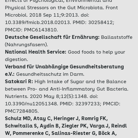
Effects of Psychological, Environmental and
Physical Stressors on the Gut Microbiota. Front
Microbiol. 2018 Sep 11;9:2013. doi:
10.3389/fmicb.2018.02013. PMID: 30258412;
PMCID: PMC6143810.
Deutsche Gesellschaft für Ernährung:
Ballaststoffe
(Nahrungsfasern).
National Health Service:
Good foods to help your
digestion.
Verband für Unabhängige Gesundheitsberatung
e.V.:
Gesundheitsschutz im Darm.
Satokari R:
High Intake of Sugar and the Balance
between Pro- and Anti-Inflammatory Gut Bacteria.
Nutrients. 2020 May 8;12(5):1348. doi:
10.3390/nu12051348. PMID: 32397233; PMCID:
PMC7284805.
Schulz MD, Atay C, Heringer J, Romrig FK,
Schwitalla S, Aydin B, Ziegler PK, Varga J, Reindl
W, Pommerenke C, Salinas-Riester G, Böck A,