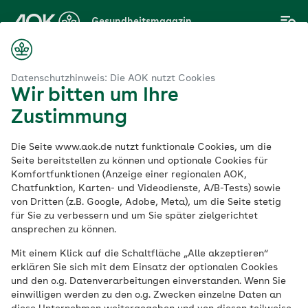
Zum
Gesundheitsmagazin
Hauptinhalt
springen
Magazin
ngssystem
Was fördert die Darmgesundheit, was schadet?
Datenschutzhinweis: Die AOK nutzt Cookies
Wir bitten um Ihre
Zustimmung
Verdauungssystem
Die Seite www.aok.de nutzt funktionale Cookies, um die
Was fördert die
Seite bereitstellen zu können und optionale Cookies für
Komfortfunktionen (Anzeige einer regionalen AOK,
Chatfunktion, Karten- und Videodienste, A/B-Tests) sowie
Darmgesundheit,
von Dritten (z.B. Google, Adobe, Meta), um die Seite stetig
für Sie zu verbessern und um Sie später zielgerichtet
was schadet?
ansprechen zu können.
Mit einem Klick auf die Schaltfläche „Alle akzeptieren“
erklären Sie sich mit dem Einsatz der optionalen Cookies
Veröffentlicht am:
und den o.g. Datenverarbeitungen einverstanden. Wenn Sie
15.06.2023
aktualisiert am 26.07.2023
einwilligen werden zu den o.g. Zwecken einzelne Daten an
6 Minuten Lesedauer