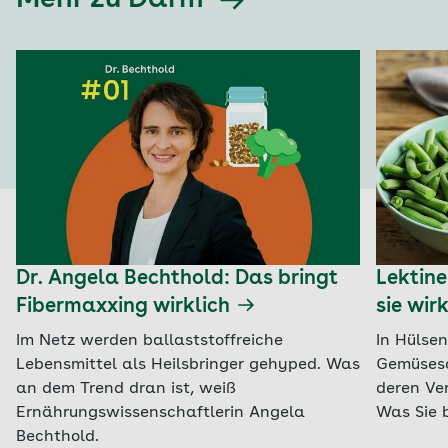
Mehr zu Darm
Dr. Angela Bechthold: Das bringt
Lektine
Fibermaxxing wirklich
sie wir
Im Netz werden ballaststoffreiche
In Hülse
Lebensmittel als Heilsbringer gehyped. Was
Gemüseso
an dem Trend dran ist, weiß
deren Ve
Ernährungswissenschaftlerin Angela
Was Sie 
Bechthold.