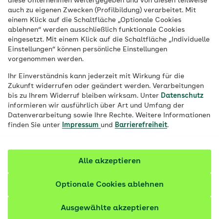
diese Unternehmen weitergegeben und von diesen teilweise
Gelenke – diese Symptome spüren viele
auch zu eigenen Zwecken (Profilbildung) verarbeitet. Mit
einem Klick auf die Schaltfläche „Optionale Cookies
Menschen bei einem Gichtanfall. Erfahren
ablehnen“ werden ausschließlich funktionale Cookies
Sie mehr über die Auslöser der Erkrankung
eingesetzt. Mit einem Klick auf die Schaltfläche „Individuelle
und wie Sie vorbeugen können.
Einstellungen“ können persönliche Einstellungen
vorgenommen werden.
Fachlich geprüft
Ihr Einverständnis kann jederzeit mit Wirkung für die
Zukunft widerrufen oder geändert werden. Verarbeitungen
bis zu Ihrem Widerruf bleiben wirksam. Unter
Datenschutz
informieren wir ausführlich über Art und Umfang der
Datenverarbeitung sowie Ihre Rechte. Weitere Informationen
finden Sie unter
Impressum
und
Barrierefreiheit
.
Alle akzeptieren
Optionale Cookies ablehnen
Ausgewählte akzeptieren