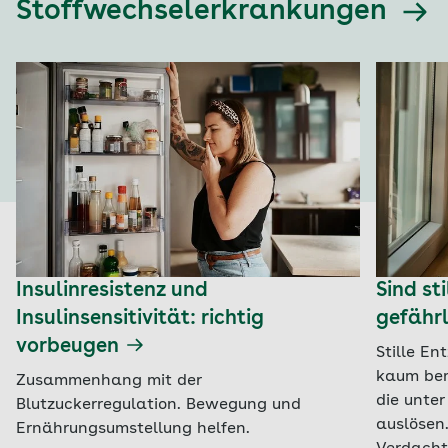
Stoffwechselerkrankungen
Insulinresistenz und
Sind st
Insulinsensitivität: richtig
gefährl
vorbeugen
Stille E
kaum bem
Zusammenhang mit der
die unte
Blutzuckerregulation. Bewegung und
auslösen
Ernährungsumstellung helfen.