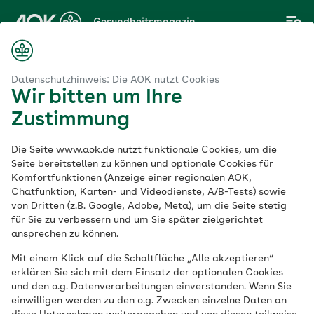
Zum
Gesundheitsmagazin
Hauptinhalt
springen
Magazin
Stoffwechsel
Gicht: Wenn zu viel Harnsäure im Blut ist
Datenschutzhinweis: Die AOK nutzt Cookies
Wir bitten um Ihre
Zustimmung
Stoffwechsel
Die Seite www.aok.de nutzt funktionale Cookies, um die
Gicht: Wenn zu viel
Seite bereitstellen zu können und optionale Cookies für
Komfortfunktionen (Anzeige einer regionalen AOK,
Chatfunktion, Karten- und Videodienste, A/B-Tests) sowie
Harnsäure im Blut ist
von Dritten (z.B. Google, Adobe, Meta), um die Seite stetig
für Sie zu verbessern und um Sie später zielgerichtet
ansprechen zu können.
Veröffentlicht am:
22.07.2021
aktualisiert am 04.09.2025
Mit einem Klick auf die Schaltfläche „Alle akzeptieren“
6 Minuten Lesedauer
erklären Sie sich mit dem Einsatz der optionalen Cookies
und den o.g. Datenverarbeitungen einverstanden. Wenn Sie
einwilligen werden zu den o.g. Zwecken einzelne Daten an
Plötzliche Schmerzen, sich heiß anfühlende