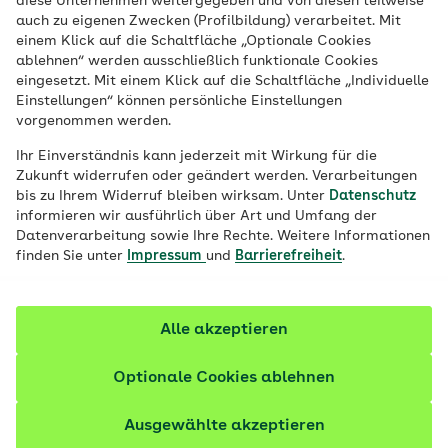
diese Unternehmen weitergegeben und von diesen teilweise
Eine Tablette einzunehmen, wenn der Kopf
auch zu eigenen Zwecken (Profilbildung) verarbeitet. Mit
spannt oder der Rücken schmerzt, gehört
einem Klick auf die Schaltfläche „Optionale Cookies
ablehnen“ werden ausschließlich funktionale Cookies
für viele Menschen zur Gewohnheit. Nicht
eingesetzt. Mit einem Klick auf die Schaltfläche „Individuelle
jedem ist dabei bewusst, dass auch frei
Einstellungen“ können persönliche Einstellungen
vorgenommen werden.
verkäufliche Schmerzmittel die Organe
dauerhaft schädigen können. Wie viele
Ihr Einverständnis kann jederzeit mit Wirkung für die
Zukunft widerrufen oder geändert werden. Verarbeitungen
Schmerztabletten am Tag sind in Ordnung
bis zu Ihrem Widerruf bleiben wirksam. Unter
Datenschutz
und welches Schmerzmittel wirkt bei
informieren wir ausführlich über Art und Umfang der
welchen Beschwerden? Informieren Sie
Datenverarbeitung sowie Ihre Rechte. Weitere Informationen
finden Sie unter
Impressum
und
Barrierefreiheit
.
sich hier.
Alle akzeptieren
Optionale Cookies ablehnen
Ausgewählte akzeptieren