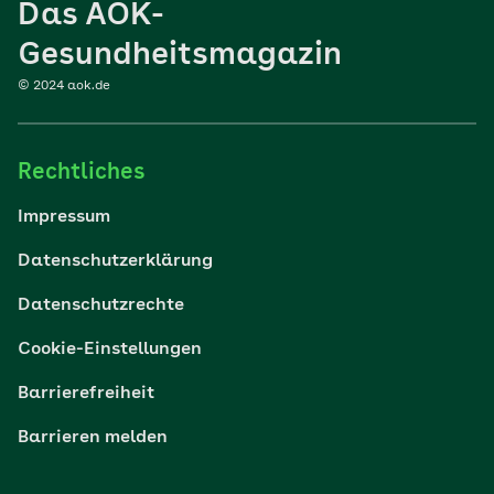
Das AOK-
Sport
Gesundheitsmagazin
© 2024 aok.de
Familie
Rechtliches
Reisen
Impressum
Wohlbefinden
Datenschutzerklärung
Datenschutzrechte
Körper & Psyche
Cookie-Einstellungen
Digital gesund
Barrierefreiheit
Barrieren melden
Nachhaltigkeit