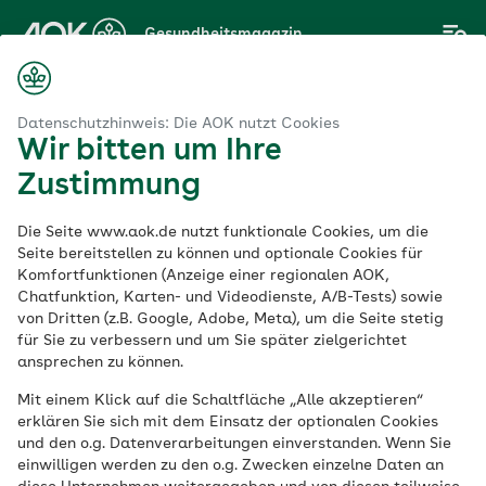
Zum
Gesundheitsmagazin
Hauptinhalt
springen
Magazin
ven
Schmerztabletten: Bei jedem Schmerz zur Pille greifen?
Datenschutzhinweis: Die AOK nutzt Cookies
Wir bitten um Ihre
Zustimmung
Gehirn & Nerven
Die Seite www.aok.de nutzt funktionale Cookies, um die
Schmerztabletten:
Seite bereitstellen zu können und optionale Cookies für
Komfortfunktionen (Anzeige einer regionalen AOK,
Chatfunktion, Karten- und Videodienste, A/B-Tests) sowie
Bei jedem Schmerz
von Dritten (z.B. Google, Adobe, Meta), um die Seite stetig
für Sie zu verbessern und um Sie später zielgerichtet
zur Pille greifen?
ansprechen zu können.
Mit einem Klick auf die Schaltfläche „Alle akzeptieren“
erklären Sie sich mit dem Einsatz der optionalen Cookies
Veröffentlicht am:
und den o.g. Datenverarbeitungen einverstanden. Wenn Sie
25.08.2021
4 Minuten Lesedauer
einwilligen werden zu den o.g. Zwecken einzelne Daten an