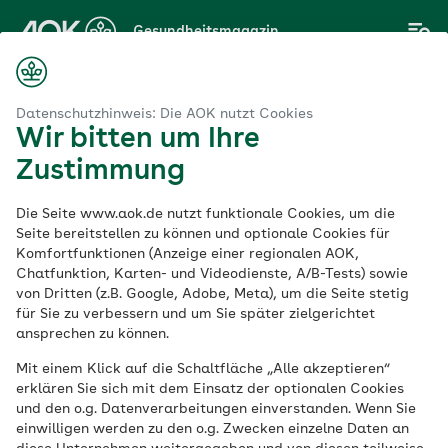
Zum
Gesundheitsmagazin
Hauptinhalt
springen
Magazin
Gehirn & Nerven
Schmerzgedächtnis – wie funktioniert es?
Datenschutzhinweis: Die AOK nutzt Cookies
Wir bitten um Ihre
Zustimmung
Gehirn & Nerven
Die Seite www.aok.de nutzt funktionale Cookies, um die
Schmerzgedächtnis –
Seite bereitstellen zu können und optionale Cookies für
Komfortfunktionen (Anzeige einer regionalen AOK,
Chatfunktion, Karten- und Videodienste, A/B-Tests) sowie
wie funktioniert es?
von Dritten (z.B. Google, Adobe, Meta), um die Seite stetig
für Sie zu verbessern und um Sie später zielgerichtet
ansprechen zu können.
Veröffentlicht am:
02.06.2026
5 Minuten Lesedauer
Mit einem Klick auf die Schaltfläche „Alle akzeptieren“
von
Jennifer Ann Steinort
erklären Sie sich mit dem Einsatz der optionalen Cookies
und den o.g. Datenverarbeitungen einverstanden. Wenn Sie
einwilligen werden zu den o.g. Zwecken einzelne Daten an
Schmerzen sind nicht nur belastend, sie