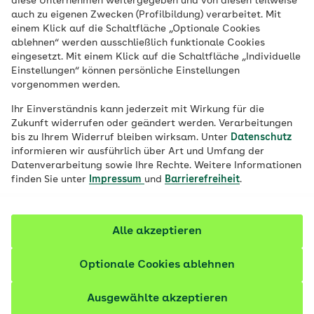
diese Unternehmen weitergegeben und von diesen teilweise
können auch das Nervensystem verändern
auch zu eigenen Zwecken (Profilbildung) verarbeitet. Mit
einem Klick auf die Schaltfläche „Optionale Cookies
– und so ein Schmerzgedächtnis entstehen
ablehnen“ werden ausschließlich funktionale Cookies
lassen. Das passiert dabei im Gehirn und
eingesetzt. Mit einem Klick auf die Schaltfläche „Individuelle
so arbeiten Mediziner und Medizinerinnen
Einstellungen“ können persönliche Einstellungen
vorgenommen werden.
daran, das Schmerzgedächtnis zu
überschreiben.
Ihr Einverständnis kann jederzeit mit Wirkung für die
Zukunft widerrufen oder geändert werden. Verarbeitungen
bis zu Ihrem Widerruf bleiben wirksam. Unter
Datenschutz
Fachlich geprüft
informieren wir ausführlich über Art und Umfang der
Datenverarbeitung sowie Ihre Rechte. Weitere Informationen
finden Sie unter
Impressum
und
Barrierefreiheit
.
Alle akzeptieren
Optionale Cookies ablehnen
Ausgewählte akzeptieren