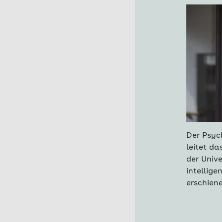
Der Psyc
leitet d
der Univ
intellig
erschiene