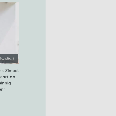
fandiari
nk Zimpel
lehrt an
sinnig
en“