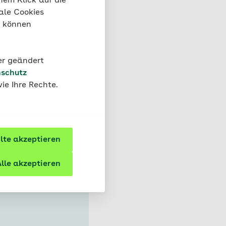
nem Klick auf die
ale Cookies
roskop, erkennt man,
“ können
 Gehirn zweimal
 besitzt rund 85
en mit anderen
der geändert
op, können wir mehr
schutz
nd selbst die Gehirne
ie Ihre Rechte.
te akzeptieren
lle akzeptieren