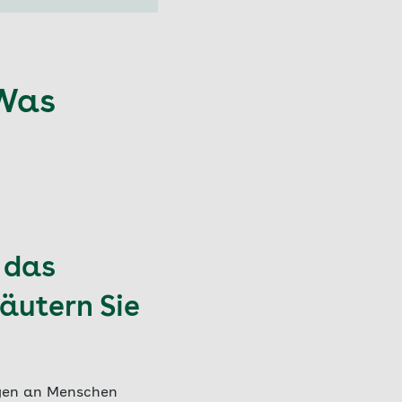
 Was
 das
läutern Sie
ngen an Menschen