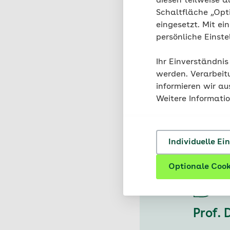
diesen teilweise a
Schaltfläche „Opt
Gehirne sehen von Wei
eingesetzt. Mit ei
dass keines dem ander
persönliche Einst
geben, das ist eine w
Milliarden Zellen. Und
Ihr Einverständnis
Nervenzellen ein. Lege
werden. Verarbeit
Nervenverbindungen beo
informieren wir a
eineiiger Zwillinge rad
Weitere Informati
Individuelle Ei
Optionale Cook
Prof. 