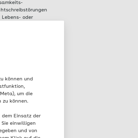
samkeits­
echtschreibstörungen
n Lebens- oder
eren Bereichen
sweise eine andere
s das genau
hlicher
spielt
, erklärt
nd Psychologe forscht
ität Hamburg.
 zu können und
atfunktion,
 Meta), um die
n zu können.
n puncto
irne sind
t dem Einsatz der
Sie einwilligen
en?
gegeben und von