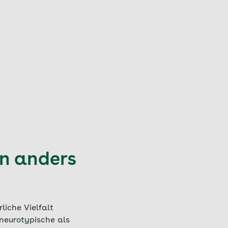
rn anders
liche Vielfalt
neurotypische als