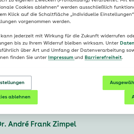
uch zu eigenen Zwecken (Profilbildung) verarbeitet. Mit ei
ionale Cookies ablehnen“ werden ausschließlich funktion
tem alle gleich aus. Betrachtet man sie unter einem Mik
nem Klick auf die Schaltfläche „Individuelle Einstellungen
en gleicht – genau wie bei Schneeflocken.
Es kann kein
ellungen vorgenommen werden.
issenschaftliche Tatsache.
Unser zentrales Nervensystem
 jede Nervenzelle geht circa 1.000 bis 10.000 Verbindung
 kann jederzeit mit Wirkung für die Zukunft widerrufen o
n wir nur einen Kubikzentimeter Gehirn unter ein Mikrosk
ungen bis zu Ihrem Widerruf bleiben wirksam. Unter
Daten
bachten, als es Sterne in der Milchstraße gibt. Daher si
usführlich über Art und Umfang der Datenverarbeitung sow
ikal verschieden.
onen finden Sie unter
Impressum
und
Barrierefreiheit
.
nstellungen
Ausgewähl
ies ablehnen
A
Dr. André Frank Zimpel