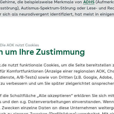
Gehirne, die beispielsweise Merkmale von
ADHS
(Aufmerk
äts­störung), Autismus-Spektrum-Störung oder Lese- und R
sich als neurodivergent identifiziert, hat meist in einige
t mehr Schwierigkeiten zu kämpfen, während man in and
weisen kann. Denn neurodiverse Personen haben beispiel
en anders als sogenannte neurotypische Menschen.
Wa
hirne unterscheiden und welche Rolle die Vielfalt mensc
eurodiversität – im Alltag und insbesondere in Schulen 
 Die AOK nutzt Cookies
en um Ihre Zustimmung
ank Zimpel im Interview. Der Erziehungswissenschaftler u
iversitätsforschung in Hamburg und lehrt an der Univers
de nutzt funktionale Cookies, um die Seite bereitstellen
 für Komfortfunktionen (Anzeige einer regionalen AOK, Ch
ienste, A/B-Tests) sowie von Dritten (z.B. Google, Adobe,
ie zu verbessern und um Sie später zielgerichtet anspreche
impel, einer Ihrer Leitsätze i
ität lautet: Menschliche Geh
f die Schaltfläche „Alle akzeptieren“ erklären Sie sich mi
s und den o.g. Datenverarbeitungen einverstanden. Wenn 
flocken. Was soll das bedeut
g. Zwecken einzelne Daten an diese Unternehmen weiter