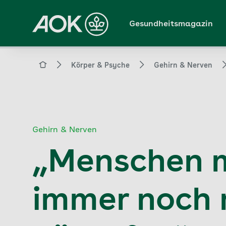
Zum
Hauptinhalt
Gesundheitsmagazin
springen
Magazin
Körper & Psyche
Gehirn & Nerven
Gehirn & Nerven
„Menschen m
immer noch m