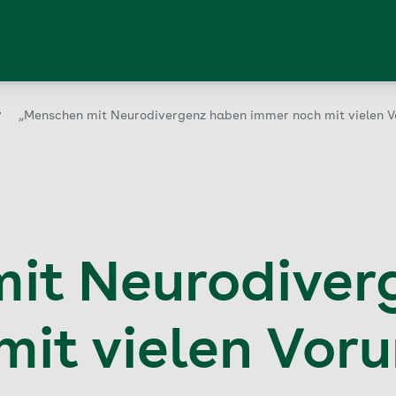
„Menschen mit Neurodivergenz haben immer noch mit vielen V
it Neurodiver
it vielen Voru