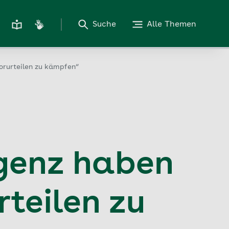
Suche
Alle Themen
orurteilen zu kämpfen“
genz haben
rteilen zu