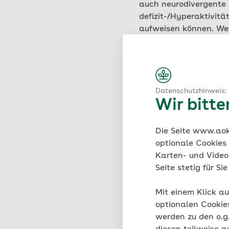
auch neurodivergente 
defizit-/Hyper­aktivit
aufweisen können. Wer 
Aufgabenbereichen mi
deutliche Stärken auf
Wahrnehmung und lern
bedeutet, wie sich Ge
Nervensysteme – die N
Datenschutzhinweis:
Wir bitt
Professor Dr. André Fr
im Zentrum für Neurod
Die Seite www.aok.
optionale Cookies
Karten- und Videod
Seite stetig für S
Professor Z
Neurodivers
Mit einem Klick au
optionalen Cookie
wie Schnee
werden zu den o.