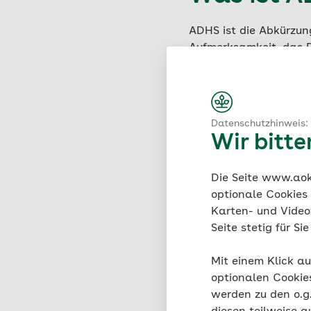
ADHS ist die Abkürzun
Aufmerksamkeit, das D 
einem Mangel an Aufm
Hinzu kommt die Hyper
ADHS, wenn es diese A
Datenschutzhinweis:
Lebensbereichen auft
Wir bitt
Zeigen sich die Schwie
Die Seite www.aok.
sollte zunächst abgekl
optionale Cookies
Karten- und Videod
Seite stetig für S
Mit einem Klick au
optionalen Cookie
werden zu den o.