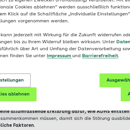
uch zu eigenen Zwecken (Profilbildung) verarbeitet. Mit ei
ionale Cookies ablehnen“ werden ausschließlich funktion
nem Klick auf die Schaltfläche „Individuelle Einstellungen
 medic. Stephanie Schürmann ist Diplom-Psychologin und
ellungen vorgenommen werden.
gische Psychotherapeutin an der Uniklinik Köln. Mit Sch
leitet sie dort die Ambulanz des Ausbildungsinstituts für
 kann jederzeit mit Wirkung für die Zukunft widerrufen o
ndlichenpsychotherapie.
ungen bis zu Ihrem Widerruf bleiben wirksam. Unter
Daten
usführlich über Art und Umfang der Datenverarbeitung sow
onen finden Sie unter
Impressum
und
Barrierefreiheit
.
nstellungen
Ausgewähl
rsachen hat ADHS?
ies ablehnen
A
keine allumfassende Erklärung dafür, wie ADHS entsteh
usammenkommen müssen, damit sich die Störung ausbilde
bliche Faktoren
.