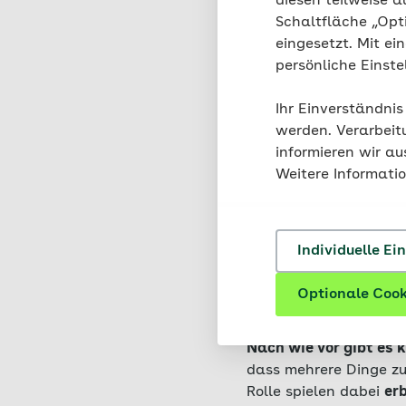
diesen teilweise a
Schaltfläche „Opt
eingesetzt. Mit ei
Dr. rer.
persönliche Einst
psycholo
auf ADHS 
Ihr Einverständnis
und Juge
werden. Verarbeit
informieren wir a
Weitere Informati
Individuelle Ei
Welche U
Optionale Cook
Nach wie vor gibt es 
dass mehrere Dinge z
Rolle spielen dabei
er