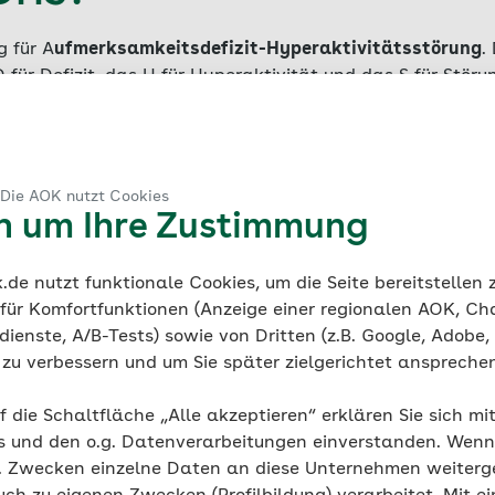
g für A
ufmerksamkeitsdefizit-Hyperaktivitätsstörung
.
für Defizit, das H für Hyperaktivität und das S für Stör
erksamkeit zu tun.
aktivität – also eine motorische Unruhe.
Man spricht all
uffälligkeiten schon länger als ein halbes Jahr gibt un
 Die AOK nutzt Cookies
reten.
en um Ihre Zustimmung
rigkeiten also beispielsweise ausschließlich zu Hause, in 
de nutzt funktionale Cookies, um die Seite bereitstellen
ärt werden, ob ihnen nicht vielleicht eine andere Ursache
 für Komfortfunktionen (Anzeige einer regionalen AOK, Ch
ienste, A/B-Tests) sowie von Dritten (z.B. Google, Adobe,
ie zu verbessern und um Sie später zielgerichtet anspreche
f die Schaltfläche „Alle akzeptieren“ erklären Sie sich mi
s und den o.g. Datenverarbeitungen einverstanden. Wenn 
g. Zwecken einzelne Daten an diese Unternehmen weiter