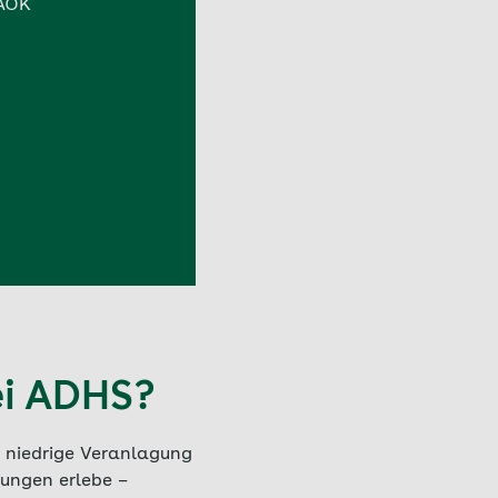
 AOK
ei ADHS?
e niedrige Veranlagung
ungen erlebe –