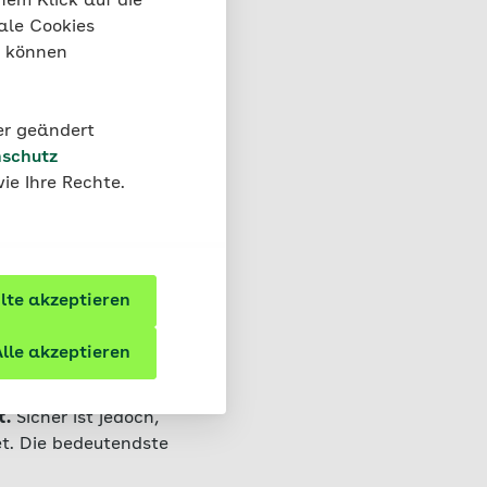
nem Klick auf die
ale Cookies
“ können
werpunkt
 Kinder-
der geändert
schutz
ie Ihre Rechte.
te akzeptieren
lle akzeptieren
t.
Sicher ist jedoch,
t. Die bedeutendste