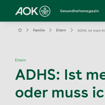
Zum
Hauptinhalt
Gesundheitsmagazin
springen
Magazin
Familie
Eltern
ADHS: Ist mein K
Eltern
ADHS: Ist me
oder muss i