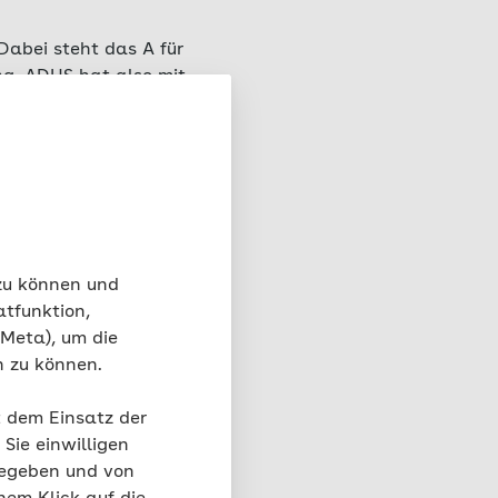
 Dabei steht das A für
ung. ADHS hat also mit
erdings nur dann von
d sie in mehreren
der Schule aber nie,
 zu können und
 zugrunde liegt.
atfunktion,
 Meta), um die
n zu können.
t dem Einsatz der
Sie einwilligen
gegeben und von