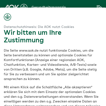
Zum
Gesundheitsmagazin
Hauptinhalt
springen
Datenschutzhinweis: Die AOK nutzt Cookies
Wir bitten um Ihre
Thema
Zustimmung
Familie Organisieren
Die Seite www.aok.de nutzt funktionale Cookies, um die
Seite bereitstellen zu können und optionale Cookies für
Komfortfunktionen (Anzeige einer regionalen AOK,
Chatfunktion, Karten- und Videodienste, A/B-Tests) sowie
von Dritten (z.B. Google, Adobe, Meta), um die Seite stetig
für Sie zu verbessern und um Sie später zielgerichtet
ansprechen zu können.
Mit einem Klick auf die Schaltfläche „Alle akzeptieren“
erklären Sie sich mit dem Einsatz der optionalen Cookies
und den o.g. Datenverarbeitungen einverstanden. Wenn Sie
einwilligen werden zu den o.g. Zwecken einzelne Daten an