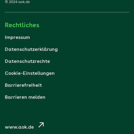
© 2024 aok.de
Familie
Rechtliches
Reisen
Impressum
Wohlbefinden
Datenschutzerklärung
Datenschutzrechte
Körper & Psyche
Cookie-Einstellungen
Digital gesund
Barrierefreiheit
Barrieren melden
Nachhaltigkeit
Pflege
www.aok.de