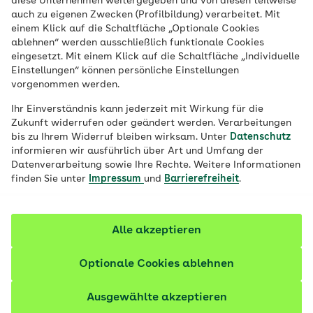
diese Unternehmen weitergegeben und von diesen teilweise
auch zu eigenen Zwecken (Profilbildung) verarbeitet. Mit
einem Klick auf die Schaltfläche „Optionale Cookies
ablehnen“ werden ausschließlich funktionale Cookies
eingesetzt. Mit einem Klick auf die Schaltfläche „Individuelle
Einstellungen“ können persönliche Einstellungen
Interaktiver Ratgeber: ePA unterstützt
vorgenommen werden.
pflegende Angehörige
Ihr Einverständnis kann jederzeit mit Wirkung für die
Unser Ratgeber im Scrolly-Format zeigt Ihnen,
Zukunft widerrufen oder geändert werden. Verarbeitungen
welche Vorteile die elektronische Patientenakte
bis zu Ihrem Widerruf bleiben wirksam. Unter
Datenschutz
informieren wir ausführlich über Art und Umfang der
(ePA) für pflegende Angehörige hat.
Datenverarbeitung sowie Ihre Rechte. Weitere Informationen
finden Sie unter
Impressum
und
Barrierefreiheit
.
119 Artikel zu Familie organisieren
Alle akzeptieren
Optionale Cookies ablehnen
Ausgewählte akzeptieren