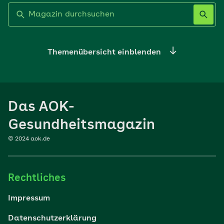
Label nicht gesetzt
Themenübersicht einblenden
Ernährung
Das AOK-
Sport
Gesundheitsmagazin
© 2024 aok.de
Familie
Rechtliches
Reisen
Impressum
Wohlbefinden
Datenschutzerklärung