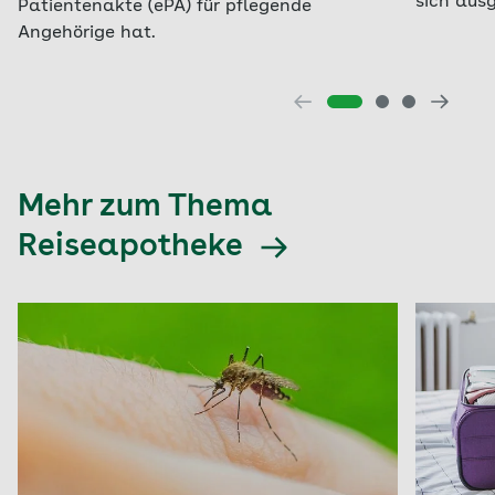
sich aus
Patientenakte (ePA) für pflegende
Angehörige hat.
Mehr zum Thema
Reiseapotheke