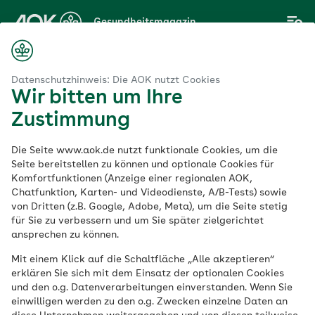
Zum
Gesundheitsmagazin
Hauptinhalt
springen
Magazin
theke
Checkliste: Das darf im Urlaub mit Baby nicht fehlen
Datenschutzhinweis: Die AOK nutzt Cookies
Wir bitten um Ihre
Zustimmung
Reiseapotheke
Die Seite www.aok.de nutzt funktionale Cookies, um die
Checkliste: Das darf
Seite bereitstellen zu können und optionale Cookies für
Komfortfunktionen (Anzeige einer regionalen AOK,
Chatfunktion, Karten- und Videodienste, A/B-Tests) sowie
im Urlaub mit Baby
von Dritten (z.B. Google, Adobe, Meta), um die Seite stetig
für Sie zu verbessern und um Sie später zielgerichtet
nicht fehlen
ansprechen zu können.
Mit einem Klick auf die Schaltfläche „Alle akzeptieren“
erklären Sie sich mit dem Einsatz der optionalen Cookies
Veröffentlicht am:
und den o.g. Datenverarbeitungen einverstanden. Wenn Sie
19.01.2024
3 Minuten Lesedauer
einwilligen werden zu den o.g. Zwecken einzelne Daten an