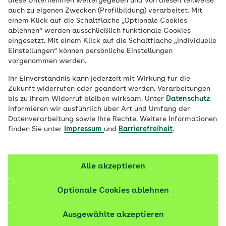
diese Unternehmen weitergegeben und von diesen teilweise
Der erste Urlaub mit Baby steht in Kürze
auch zu eigenen Zwecken (Profilbildung) verarbeitet. Mit
an? Was muss ins Gepäck, was ist
einem Klick auf die Schaltfläche „Optionale Cookies
ablehnen“ werden ausschließlich funktionale Cookies
überflüssig? Mit dieser Checkliste
eingesetzt. Mit einem Klick auf die Schaltfläche „Individuelle
vergessen Sie nichts Wichtiges.
Einstellungen“ können persönliche Einstellungen
vorgenommen werden.
Ihr Einverständnis kann jederzeit mit Wirkung für die
Zukunft widerrufen oder geändert werden. Verarbeitungen
bis zu Ihrem Widerruf bleiben wirksam. Unter
Datenschutz
informieren wir ausführlich über Art und Umfang der
Datenverarbeitung sowie Ihre Rechte. Weitere Informationen
finden Sie unter
Impressum
und
Barrierefreiheit
.
Alle akzeptieren
Optionale Cookies ablehnen
Ausgewählte akzeptieren