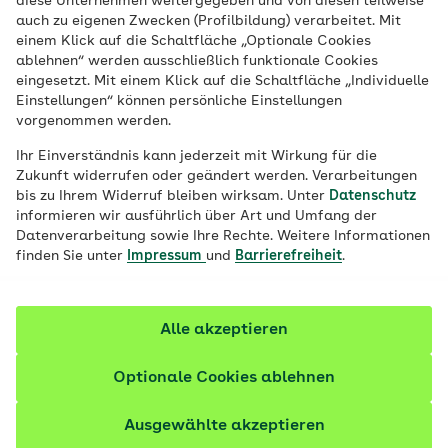
diese Unternehmen weitergegeben und von diesen teilweise
Veröffentlicht am:
04.02.2026
12 Minuten Lesedauer
von
Volker Zapf
auch zu eigenen Zwecken (Profilbildung) verarbeitet. Mit
einem Klick auf die Schaltfläche „Optionale Cookies
Selbstbewusste und resiliente Jugendliche
ablehnen“ werden ausschließlich funktionale Cookies
eingesetzt. Mit einem Klick auf die Schaltfläche „Individuelle
können häufig besser mit Rückschlägen
Einstellungen“ können persönliche Einstellungen
umgehen. Wer in der Jugend lernt,
vorgenommen werden.
Probleme zu bewältigen, entwickelt
Ihr Einverständnis kann jederzeit mit Wirkung für die
Schutzfaktoren für das spätere Leben.
Zukunft widerrufen oder geändert werden. Verarbeitungen
bis zu Ihrem Widerruf bleiben wirksam. Unter
Datenschutz
Was können Eltern tun, um die Resilienz
informieren wir ausführlich über Art und Umfang der
ihrer Kinder zu fördern?
Datenverarbeitung sowie Ihre Rechte. Weitere Informationen
finden Sie unter
Impressum
und
Barrierefreiheit
.
Fachlich geprüft
Alle akzeptieren
Optionale Cookies ablehnen
Ausgewählte akzeptieren