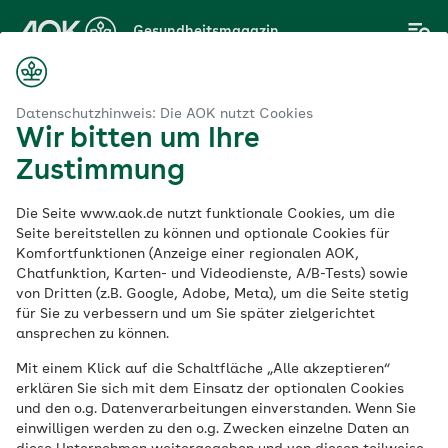
Zum
Gesundheitsmagazin
Hauptinhalt
springen
Magazin
Selbstbewusstsein bei Jugendlichen stärken, Resilienz fördern
Datenschutzhinweis: Die AOK nutzt Cookies
Wir bitten um Ihre
Zustimmung
Eltern
Die Seite www.aok.de nutzt funktionale Cookies, um die
Selbstbewusstsein
Seite bereitstellen zu können und optionale Cookies für
Komfortfunktionen (Anzeige einer regionalen AOK,
Chatfunktion, Karten- und Videodienste, A/B-Tests) sowie
bei Jugendlichen
von Dritten (z.B. Google, Adobe, Meta), um die Seite stetig
für Sie zu verbessern und um Sie später zielgerichtet
stärken, Resilienz
ansprechen zu können.
Mit einem Klick auf die Schaltfläche „Alle akzeptieren“
fördern
erklären Sie sich mit dem Einsatz der optionalen Cookies
und den o.g. Datenverarbeitungen einverstanden. Wenn Sie
einwilligen werden zu den o.g. Zwecken einzelne Daten an