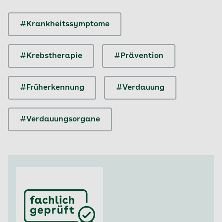
#Krankheitssymptome
#Krebstherapie
#Prävention
#Früherkennung
#Verdauung
#Verdauungsorgane