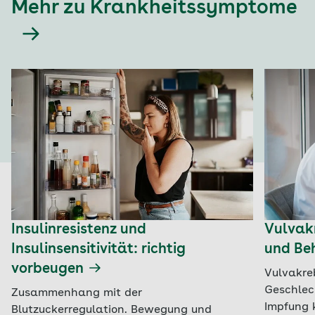
Mehr zu Krankheitssymptome
Insulinresistenz und
Vulvak
Insulinsensitivität: richtig
und Be
vorbeugen
Vulvakre
Geschlec
Zusammenhang mit der
Impfung 
Blutzuckerregulation. Bewegung und