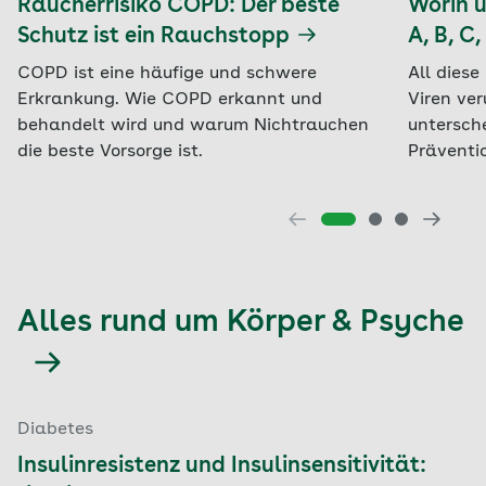
Raucherrisiko COPD: Der beste
Worin u
Schutz ist ein Rauchstopp
A, B, C
COPD ist eine häufige und schwere
All dies
Erkrankung. Wie COPD erkannt und
Viren ver
behandelt wird und warum Nichtrauchen
untersch
die beste Vorsorge ist.
Präventi
Alles rund um Körper & Psyche
Diabetes
Insulinresistenz und Insulinsensitivität: