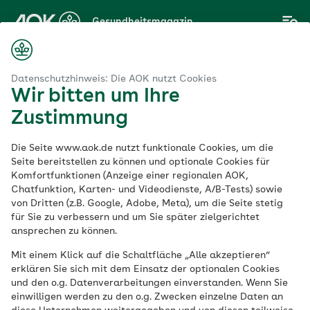
Zum
Gesundheitsmagazin
Hauptinhalt
springen
Magazin
Leberkrebs: Symptome, Ursachen und Therapie im Überblick
Datenschutzhinweis: Die AOK nutzt Cookies
Wir bitten um Ihre
Zustimmung
Organe
Die Seite www.aok.de nutzt funktionale Cookies, um die
Leberkrebs:
Seite bereitstellen zu können und optionale Cookies für
Komfortfunktionen (Anzeige einer regionalen AOK,
Chatfunktion, Karten- und Videodienste, A/B-Tests) sowie
Symptome, Ursachen
von Dritten (z.B. Google, Adobe, Meta), um die Seite stetig
für Sie zu verbessern und um Sie später zielgerichtet
und Therapie im
ansprechen zu können.
Mit einem Klick auf die Schaltfläche „Alle akzeptieren“
Überblick
erklären Sie sich mit dem Einsatz der optionalen Cookies
und den o.g. Datenverarbeitungen einverstanden. Wenn Sie
einwilligen werden zu den o.g. Zwecken einzelne Daten an