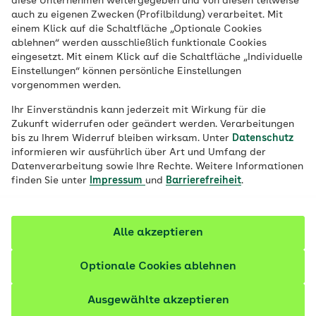
diese Unternehmen weitergegeben und von diesen teilweise
Veröffentlicht am:
06.07.2026
7 Minuten Lesedauer
auch zu eigenen Zwecken (Profilbildung) verarbeitet. Mit
einem Klick auf die Schaltfläche „Optionale Cookies
Leberkrebs ist selten und verursacht im
ablehnen“ werden ausschließlich funktionale Cookies
eingesetzt. Mit einem Klick auf die Schaltfläche „Individuelle
Frühstadium keine typischen
Einstellungen“ können persönliche Einstellungen
Beschwerden. Oft wird ein
vorgenommen werden.
Leberzellkarzinom zufällig entdeckt. Die
Ihr Einverständnis kann jederzeit mit Wirkung für die
Behandlung richtet sich nach der
Zukunft widerrufen oder geändert werden. Verarbeitungen
bis zu Ihrem Widerruf bleiben wirksam. Unter
Datenschutz
Ausdehnung des Tumors und danach, wie
informieren wir ausführlich über Art und Umfang der
gut die Leberfunktion ist.
Datenverarbeitung sowie Ihre Rechte. Weitere Informationen
finden Sie unter
Impressum
und
Barrierefreiheit
.
Fachlich geprüft
Alle akzeptieren
Optionale Cookies ablehnen
Ausgewählte akzeptieren