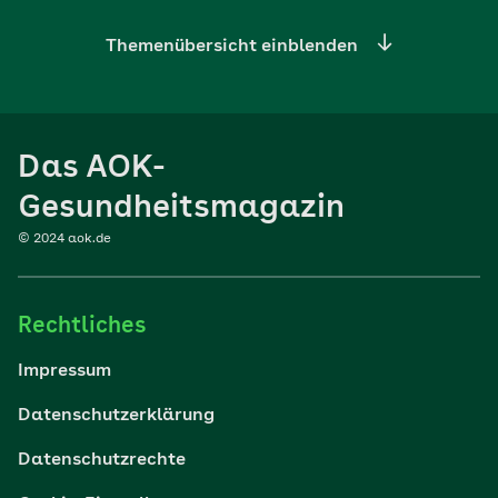
Themenübersicht einblenden
Ernährung
Das AOK-
Sport
Gesundheitsmagazin
© 2024 aok.de
Familie
Rechtliches
Reisen
Impressum
Wohlbefinden
Datenschutzerklärung
Datenschutzrechte
Körper & Psyche