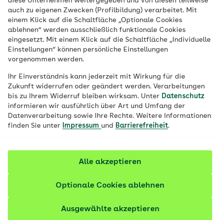
diese Unternehmen weitergegeben und von diesen teilweise
auch zu eigenen Zwecken (Profilbildung) verarbeitet. Mit
einem Klick auf die Schaltfläche „Optionale Cookies
ablehnen“ werden ausschließlich funktionale Cookies
eingesetzt. Mit einem Klick auf die Schaltfläche „Individuelle
Einstellungen“ können persönliche Einstellungen
Vulvakrebs: Symptome, Ursachen und
vorgenommen werden.
Behandlung
Ihr Einverständnis kann jederzeit mit Wirkung für die
Vulvakrebs ist eine Erkrankung der äußeren
Zukunft widerrufen oder geändert werden. Verarbeitungen
Geschlechtsorgane der Frau. Eine HPV-Impfung kann
bis zu Ihrem Widerruf bleiben wirksam. Unter
Datenschutz
informieren wir ausführlich über Art und Umfang der
vor HPV-bedingten Tumoren und deren Vorstufen
Datenverarbeitung sowie Ihre Rechte. Weitere Informationen
schützen.
finden Sie unter
Impressum
und
Barrierefreiheit
.
59 Artikel zu Krebstherapie
Alle akzeptieren
Optionale Cookies ablehnen
Ausgewählte akzeptieren