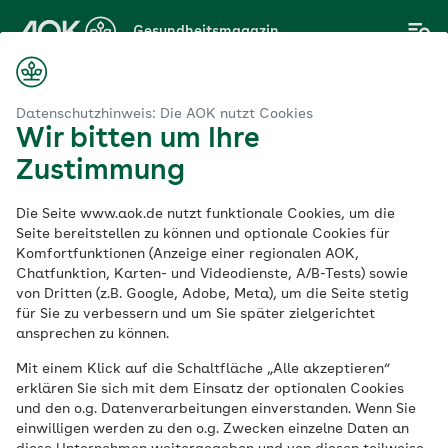
Zum
Gesundheitsmagazin
Hauptinhalt
springen
Datenschutzhinweis: Die AOK nutzt Cookies
Wir bitten um Ihre
Thema
Zustimmung
Krebstherapie
Die Seite www.aok.de nutzt funktionale Cookies, um die
Seite bereitstellen zu können und optionale Cookies für
Komfortfunktionen (Anzeige einer regionalen AOK,
Chatfunktion, Karten- und Videodienste, A/B-Tests) sowie
von Dritten (z.B. Google, Adobe, Meta), um die Seite stetig
für Sie zu verbessern und um Sie später zielgerichtet
ansprechen zu können.
Mit einem Klick auf die Schaltfläche „Alle akzeptieren“
erklären Sie sich mit dem Einsatz der optionalen Cookies
und den o.g. Datenverarbeitungen einverstanden. Wenn Sie
einwilligen werden zu den o.g. Zwecken einzelne Daten an