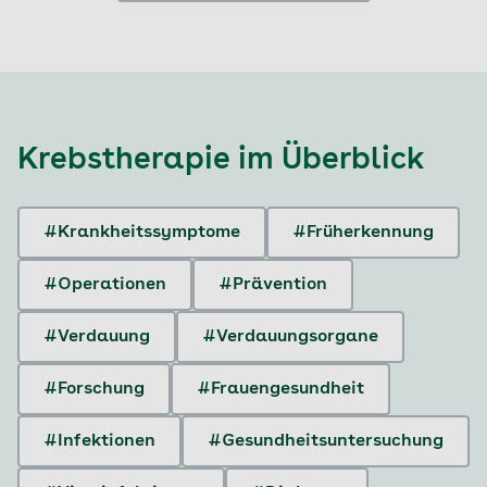
Krebstherapie
im Überblick
#Krankheitssymptome
#Früherkennung
#Operationen
#Prävention
#Verdauung
#Verdauungsorgane
#Forschung
#Frauengesundheit
#Infektionen
#Gesundheitsuntersuchung