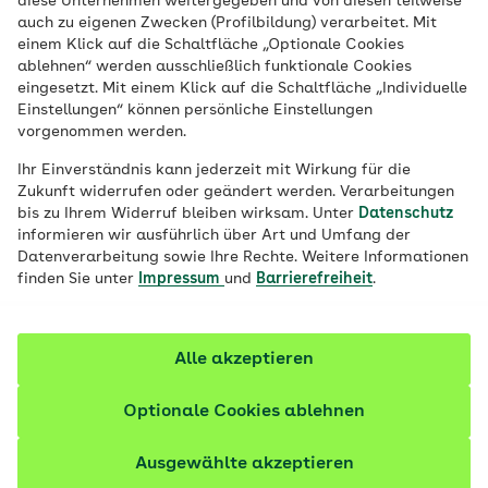
diese Unternehmen weitergegeben und von diesen teilweise
Risikoschwangere. Tatsächlich ist ihr
auch zu eigenen Zwecken (Profilbildung) verarbeitet. Mit
einem Klick auf die Schaltfläche „Optionale Cookies
Risiko für verschiedene Komplikationen
ablehnen“ werden ausschließlich funktionale Cookies
etwas erhöht. Sie sollten sich aber nicht zu
eingesetzt. Mit einem Klick auf die Schaltfläche „Individuelle
viele Sorgen machen – und können selbst
Einstellungen“ können persönliche Einstellungen
vorgenommen werden.
einiges dafür tun, gut durch die
Schwangerschaft zu kommen.
Ihr Einverständnis kann jederzeit mit Wirkung für die
Zukunft widerrufen oder geändert werden. Verarbeitungen
bis zu Ihrem Widerruf bleiben wirksam. Unter
Datenschutz
Fachlich geprüft
informieren wir ausführlich über Art und Umfang der
Datenverarbeitung sowie Ihre Rechte. Weitere Informationen
finden Sie unter
Impressum
und
Barrierefreiheit
.
Alle akzeptieren
Optionale Cookies ablehnen
Ausgewählte akzeptieren