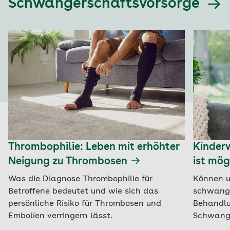
Schwangerschaftsvorsorge
Thrombophilie: Leben mit erhöhter
Kinder
Neigung zu Thrombosen
ist mög
Was die Diagnose Thrombophilie für
Können u
Betroffene bedeutet und wie sich das
schwang
persönliche Risiko für Thrombosen und
Behandlu
Embolien verringern lässt.
Schwange