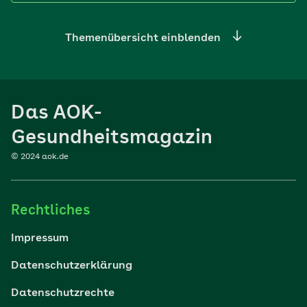
Themenübersicht einblenden
Ernährung
Das AOK-
Sport
Gesundheitsmagazin
© 2024 aok.de
Familie
Rechtliches
Reisen
Impressum
Wohlbefinden
Datenschutzerklärung
Datenschutzrechte
Körper & Psyche