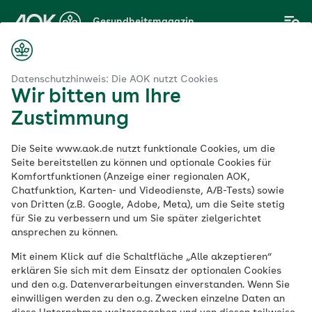
Zum
Gesundheitsmagazin
Hauptinhalt
springen
Magazin
Familie
Schwangerschaft
Schwangerschaft über 35
Datenschutzhinweis: Die AOK nutzt Cookies
Wir bitten um Ihre
Zustimmung
Schwangerschaft
Die Seite www.aok.de nutzt funktionale Cookies, um die
Schwangerschaft
Seite bereitstellen zu können und optionale Cookies für
Komfortfunktionen (Anzeige einer regionalen AOK,
Chatfunktion, Karten- und Videodienste, A/B-Tests) sowie
über 35
von Dritten (z.B. Google, Adobe, Meta), um die Seite stetig
für Sie zu verbessern und um Sie später zielgerichtet
ansprechen zu können.
Veröffentlicht am:
20.05.2025
5 Minuten Lesedauer
Mit einem Klick auf die Schaltfläche „Alle akzeptieren“
von
Dr. Nina Drexelius
erklären Sie sich mit dem Einsatz der optionalen Cookies
und den o.g. Datenverarbeitungen einverstanden. Wenn Sie
einwilligen werden zu den o.g. Zwecken einzelne Daten an
Schwangere über 35 gelten als