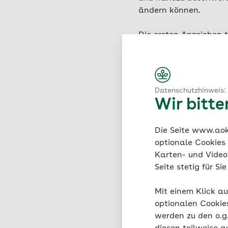
ändern können.
Die ersten Anzeichen t
eindeutiger Hinweis gi
Periode gibt es erste
Schwangerschaft ist an
Datenschutzhinweis:
Wir bitt
Die Seite www.aok.
optionale Cookies
Karten- und Videod
Seite stetig für S
Mit einem Klick au
Perio
optionalen Cookie
werden zu den o.
Nicht be