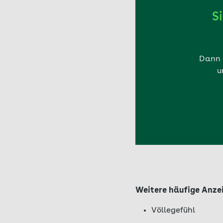
auch in der Nacht.
S
Dann e
u
Weitere häufige Anze
Völlegefühl