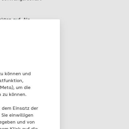
kten auf. Als
em Ausbleiben der
nnten
. Jede
auftreten.
 zu können und
atfunktion,
 Meta), um die
n zu können.
t dem Einsatz der
Sie einwilligen
gegeben und von
 aus.