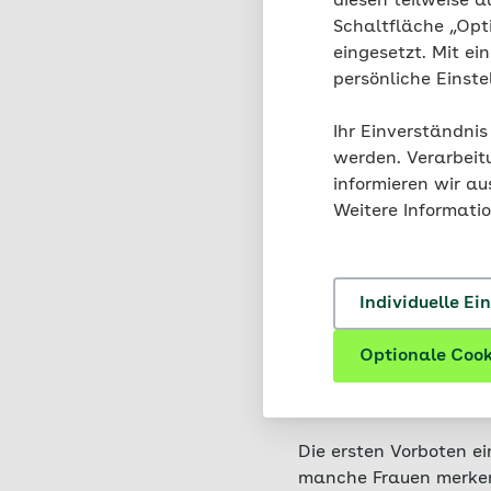
diesen teilweise a
Schaltfläche „Opt
In den e
eingesetzt. Mit ei
Implanta
persönliche Einst
Regelblut
Regelblut
Ihr Einverständnis
Veränder
werden. Verarbeit
informieren wir a
Weitere Informati
Individuelle Ei
Anzeichen
Optionale Cook
Ausbleibe
Die ersten Vorboten 
manche Frauen merken