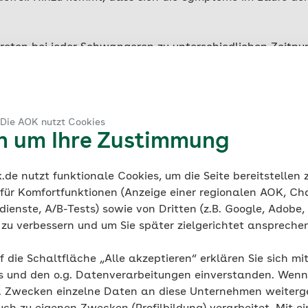
reten bei jeder Schwangeren zu unterschiedlichen Zeitpun
lt oft das Ausfallen der
Monatsblutung
.
Doch schon vor d
 Vorzeichen, die auf eine Schwangerschaft hindeuten kö
ders und nicht bei jeder Frau werden alle diese Zeichen 
 Die AOK nutzt Cookies
en um Ihre Zustimmung
de nutzt funktionale Cookies, um die Seite bereitstellen
 für Komfortfunktionen (Anzeige einer regionalen AOK, Ch
ienste, A/B-Tests) sowie von Dritten (z.B. Google, Adobe,
ie zu verbessern und um Sie später zielgerichtet anspreche
f die Schaltfläche „Alle akzeptieren“ erklären Sie sich mi
de trotz Schwangerschaft
s und den o.g. Datenverarbeitungen einverstanden. Wenn 
g. Zwecken einzelne Daten an diese Unternehmen weiter
i jeder Schwangerschaft bleiben Blutungen von Beginn an