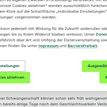
uch zu eigenen Zwecken (Profilbildung) verarbeitet. Mit ei
ionale Cookies ablehnen“ werden ausschließlich funktion
rsten Wochen der Schwangerschaft kann es durch die
nem Klick auf die Schaltfläche „Individuelle Einstellungen
tion des Embryos zu einer Blutung kommen, die einer sehr
ellungen vorgenommen werden.
ung ähnlich ist. Vor allem Frauen, die ohnehin eine nur le
ung haben, stellen hier also nicht zwangsläufig eine gro
 kann jederzeit mit Wirkung für die Zukunft widerrufen o
ung fest.
ungen bis zu Ihrem Widerruf bleiben wirksam. Unter
Daten
usführlich über Art und Umfang der Datenverarbeitung sow
onen finden Sie unter
Impressum
und
Barrierefreiheit
.
nstellungen
Ausgewähl
 einer Schwangerschaft v
ies ablehnen
A
n der Periode
einer Schwangerschaft können schon sehr früh wahrgen
 bereits einige Tage nach dem Geschlechtsverkehr Ver