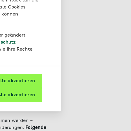
nem Klick auf die
ale Cookies
“ können
 leichten
ichte
ße
der geändert
schutz
ie Ihre Rechte.
te akzeptieren
or
lle akzeptieren
ommen werden –
änderungen.
Folgende