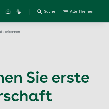
Suche
Alle Themen
aft erkennen
en Sie erste
rschaft