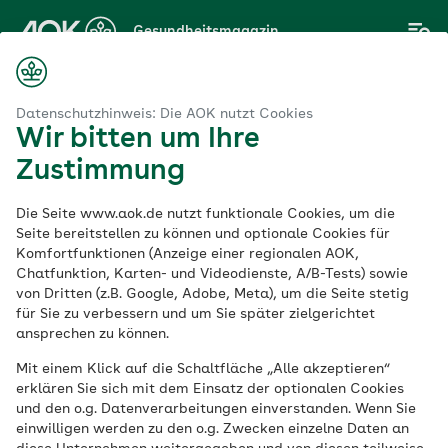
Zum
Gesundheitsmagazin
Hauptinhalt
springen
Magazin
schaft
Mit dem Rauchen in der Schwangerschaft aufhören
Datenschutzhinweis: Die AOK nutzt Cookies
Wir bitten um Ihre
Zustimmung
Schwangerschaft
Die Seite www.aok.de nutzt funktionale Cookies, um die
Mit dem Rauchen in
Seite bereitstellen zu können und optionale Cookies für
Komfortfunktionen (Anzeige einer regionalen AOK,
Chatfunktion, Karten- und Videodienste, A/B-Tests) sowie
der Schwangerschaft
von Dritten (z.B. Google, Adobe, Meta), um die Seite stetig
für Sie zu verbessern und um Sie später zielgerichtet
aufhören
ansprechen zu können.
Mit einem Klick auf die Schaltfläche „Alle akzeptieren“
erklären Sie sich mit dem Einsatz der optionalen Cookies
Veröffentlicht am:
und den o.g. Datenverarbeitungen einverstanden. Wenn Sie
18.08.2022
6 Minuten Lesedauer
einwilligen werden zu den o.g. Zwecken einzelne Daten an