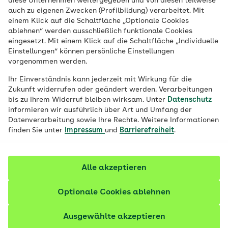
diese Unternehmen weitergegeben und von diesen teilweise
Viele Frauen, die schwanger sind oder es
auch zu eigenen Zwecken (Profilbildung) verarbeitet. Mit
werden möchten, hören auf zu rauchen.
einem Klick auf die Schaltfläche „Optionale Cookies
ablehnen“ werden ausschließlich funktionale Cookies
Das hat gute Gründe: Rauchen birgt
eingesetzt. Mit einem Klick auf die Schaltfläche „Individuelle
zahlreiche gesundheitliche Risiken für das
Einstellungen“ können persönliche Einstellungen
vorgenommen werden.
sich entwickelnde Kind. Wie die
Rauchentwöhnung gut gelingen kann,
Ihr Einverständnis kann jederzeit mit Wirkung für die
Zukunft widerrufen oder geändert werden. Verarbeitungen
erfahren Sie hier.
bis zu Ihrem Widerruf bleiben wirksam. Unter
Datenschutz
informieren wir ausführlich über Art und Umfang der
Fachlich geprüft
Datenverarbeitung sowie Ihre Rechte. Weitere Informationen
finden Sie unter
Impressum
und
Barrierefreiheit
.
Alle akzeptieren
Optionale Cookies ablehnen
Ausgewählte akzeptieren