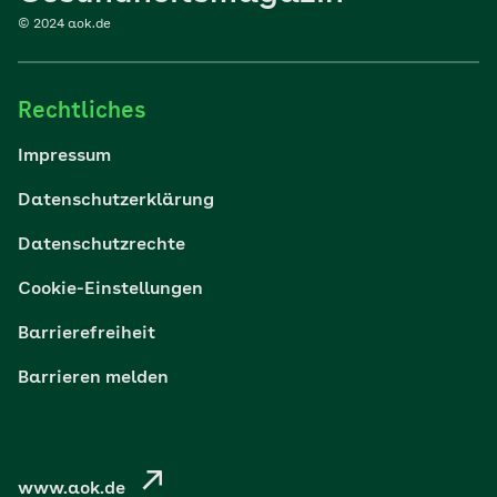
© 2024 aok.de
Familie
Rechtliches
Reisen
Impressum
Wohlbefinden
Datenschutzerklärung
Datenschutzrechte
Körper & Psyche
Cookie-Einstellungen
Digital gesund
Barrierefreiheit
Barrieren melden
Nachhaltigkeit
Pflege
www.aok.de