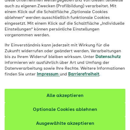
diese Unternehmen weitergegeben und von diesen teilweise
Zielen ganz schön steinig. Oft stehen
auch zu eigenen Zwecken (Profilbildung) verarbeitet. Mit
einem Klick auf die Schaltfläche „Optionale Cookies
innere Hindernisse oder der innere
ablehnen“ werden ausschließlich funktionale Cookies
Schweinehund im Weg. Prof. Dr. Gabriele
eingesetzt. Mit einem Klick auf die Schaltfläche „Individuelle
Oettingen erklärt die WOOP-Methode, mit
Einstellungen“ können persönliche Einstellungen
vorgenommen werden.
der wir unsere Ziele besser erreichen
können.
Ihr Einverständnis kann jederzeit mit Wirkung für die
Zukunft widerrufen oder geändert werden. Verarbeitungen
bis zu Ihrem Widerruf bleiben wirksam. Unter
Datenschutz
informieren wir ausführlich über Art und Umfang der
Datenverarbeitung sowie Ihre Rechte. Weitere Informationen
finden Sie unter
Impressum
und
Barrierefreiheit
.
Alle akzeptieren
Optionale Cookies ablehnen
Ausgewählte akzeptieren