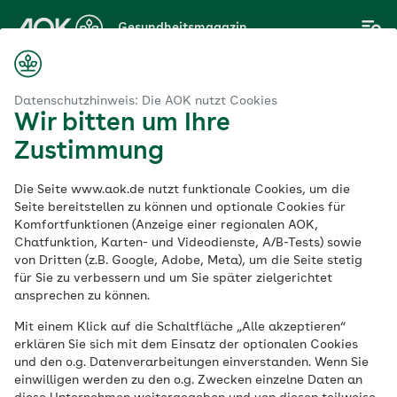
Zum
Gesundheitsmagazin
Hauptinhalt
springen
Magazin
ohlbefinden
Motivation
Wie wir unsere Ziele erreichen
Datenschutzhinweis: Die AOK nutzt Cookies
Wir bitten um Ihre
Zustimmung
Motivation
Die Seite www.aok.de nutzt funktionale Cookies, um die
Wie wir unsere Ziele
Seite bereitstellen zu können und optionale Cookies für
Komfortfunktionen (Anzeige einer regionalen AOK,
Chatfunktion, Karten- und Videodienste, A/B-Tests) sowie
erreichen
von Dritten (z.B. Google, Adobe, Meta), um die Seite stetig
für Sie zu verbessern und um Sie später zielgerichtet
ansprechen zu können.
Veröffentlicht am:
12.08.2020
aktualisiert am 03.08.2023
Mit einem Klick auf die Schaltfläche „Alle akzeptieren“
5 Minuten Lesedauer
erklären Sie sich mit dem Einsatz der optionalen Cookies
und den o.g. Datenverarbeitungen einverstanden. Wenn Sie
einwilligen werden zu den o.g. Zwecken einzelne Daten an
Manchmal ist der Weg zu den eigenen