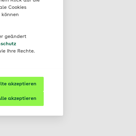
nem Klick auf die
ann, körperliche
ale Cookies
stärktes
“ können
t kennen und sich
 fördern.
der geändert
schutz
ie Ihre Rechte.
ärke in schwierigen
te akzeptieren
lle akzeptieren