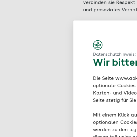
verbinden sie Respekt 
und prosoziales Verhal
Warum ist
Datenschutzhinweis:
Respekt ist nicht nur
Wir bitt
Wohlbefinden von Kind
Forschungen deuten da
Die Seite www.aok.
Selbstwertgefühl
jun
optionale Cookies
Karten- und Videod
Zudem weisen Kinder, 
Seite stetig für S
Kompetenz
auf. Sozia
auszurichten und zu 
Mit einem Klick au
Rücksicht nehmen, Gr
optionalen Cookie
selbst.
werden zu den o.