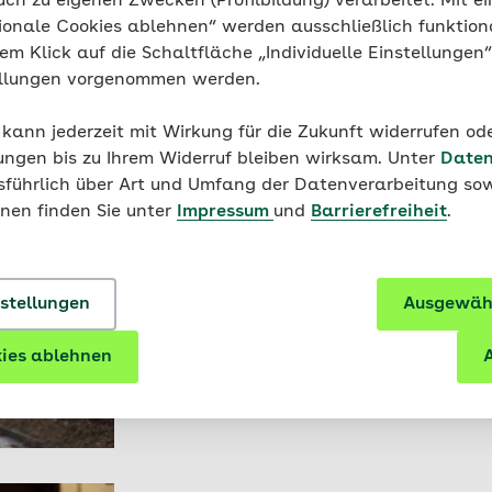
uch zu eigenen Zwecken (Profilbildung) verarbeitet. Mit ei
 die Forschung darauf hin, dass Respekt dazu beitragen k
ionale Cookies ablehnen“ werden ausschließlich funktion
ern und Jugendlichen zu verringern. Ein durch Respekt ge
nem Klick auf die Schaltfläche „Individuelle Einstellungen
ützt außerdem vor
Mobbing
.
Kinder, die ihre eigenen Wer
ellungen vorgenommen werden.
d widerstandsfähiger.
Eltern können diese Stärke bewusst
 kann jederzeit mit Wirkung für die Zukunft widerrufen o
ungen bis zu Ihrem Widerruf bleiben wirksam. Unter
Daten
usführlich über Art und Umfang der Datenverarbeitung sow
kel zum Thema
onen finden Sie unter
Impressum
und
Barrierefreiheit
.
Psychologie
nstellungen
Resilienz und ihre Definition: St
Ausgewähl
Zeiten
ies ablehnen
A