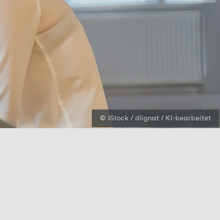
© iStock / diignat / KI-bearbeitet