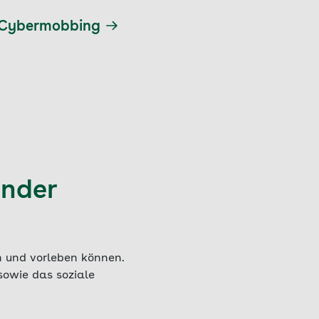
t Cybermobbing
inder
ln und vorleben können.
 sowie das soziale