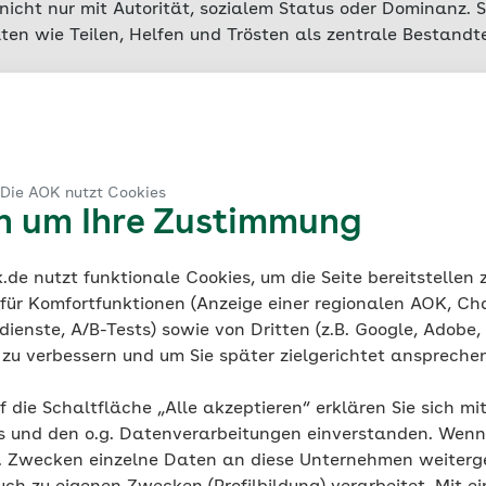
nicht nur mit Autorität, sozialem Status oder Dominanz. S
ten wie Teilen, Helfen und Trösten als zentrale Bestandte
 Respekt so wichtig?
 Die AOK nutzt Cookies
 die Basis für ein gutes Zusammenleben, sondern auch ent
en um Ihre Zustimmung
ern und Jugendlichen sowie für positive Beziehungen z
rauf hin, dass das Erleben von Respekt durch Eltern ode
de nutzt funktionale Cookies, um die Seite bereitstellen
ger Menschen stärken
und das Risiko für
depressive Sym
 für Komfortfunktionen (Anzeige einer regionalen AOK, Ch
ienste, A/B-Tests) sowie von Dritten (z.B. Google, Adobe,
die von anderen Gleichaltrigen respektiert werden, eine
ie zu verbessern und um Sie später zielgerichtet anspreche
le Kompetenz bedeutet, das eigene Verhalten in Bezug au
bewerten.
Sozial kompetente Menschen können mit
Konfl
f die Schaltfläche „Alle akzeptieren“ erklären Sie sich mi
enzen anerkennen und anderen die gleichen Rechte zuge
s und den o.g. Datenverarbeitungen einverstanden. Wenn 
g. Zwecken einzelne Daten an diese Unternehmen weiter