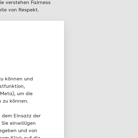
ie verstehen Fairness
ile von Respekt.
scheidend für das
u Gleichaltrigen
.
r Gleichaltrige
das
 zu können und
ptome
mindern kann.
atfunktion,
 Meta), um die
höhere
soziale
n zu können.
f eine Gemeinschaft
ikten umgehen
,
t dem Einsatz der
stehen wie sich
Sie einwilligen
gegeben und von