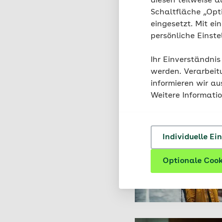
diesen teilweise a
Darüber hinaus deutet
Schaltfläche „Opt
Aggressionen bei Kind
eingesetzt. Mit ei
Selbstwertgefühl sch
persönliche Einst
selbst vertrauen, sin
Ihr Einverständnis
werden. Verarbeit
informieren wir a
Passende Arti
Weitere Informati
Individuelle Ei
Optionale Cook