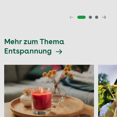
fünf bis sieben Sekunden. Anschließend
schlagartig loslassen und das Bein zur
Matte sinken lassen. Spüren Sie kurz nach.
Richten Sie die Aufmerksamkeit jetzt auf
den gesamten Körper:
Beide Arme, das
Gesicht, den Nacken und Hals, die Schultern,
Mehr zum Thema
den oberen Rücken, den Bauch und den
unteren Rücken sowie beide Füße und Beine.
Entspannung
Spannen Sie Ihre gesamte Muskulatur von
Kopf bis Fuß an. Für fünf bis sieben Sekunden
halten und komplett loslassen. Lassen Sie
alle Muskeln im Körper weich und sanft
werden. Genießen Sie den Moment des
Loslassens.