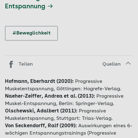
zusammenbeißen und die Lippen
Entspannung
aufeinanderpressen. Halten Sie die
Anspannung kurz und lassen Sie sie dann
schlagartig los. Spüren Sie, wie Ihre
#Beweglichkeit
Gesichtszüge ganz sanft und entspannt
werden.
Lenken Sie Ihre Aufmerksamkeit in
Richtung Nacken und Halsbereich.
Ziehen
Teilen
Quellen
Sie Ihr Kinn in Richtung Brust, sodass Sie
Ihren Kopf ein wenig von der Matte
Hofmann, Eberhardt (2020):
Progressive
anheben. Gehen Sie jetzt in die maximale
Muskelentspannung, Göttingen: Hogrefe-Verlag.
Anspannung der Nackenmuskulatur. Halten
Naeher-Zeiffer, Andrea et al. (2013):
Progressive
Sie die Anspannung für fünf bis sieben
Muskel-Entspannung, Berlin: Springer-Verlag.
Sekunden. Dann loslassen und den Kopf in
Olschewski, Adalbert (2011):
Progressive
Richtung Matte zurücksinken lassen. Kurz
Muskelentspannung, Stuttgart: Trias-Verlag.
nachspüren.
Von Seckendorff, Ralf (2009):
Auswirkungen eines 6-
Richten Sie Ihre Aufmerksamkeit jetzt auf
wöchigen Entspannungstrainings (Progressive
Ihre Schultern und den oberen Rücken.