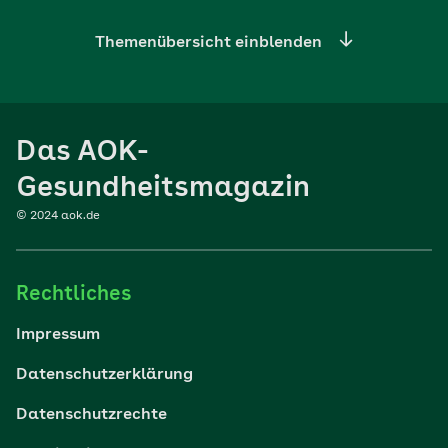
Themenübersicht einblenden
Ernährung
Das AOK-
Sport
Gesundheitsmagazin
© 2024 aok.de
Familie
Rechtliches
Reisen
Impressum
Wohlbefinden
Datenschutzerklärung
Datenschutzrechte
Körper & Psyche