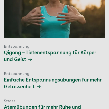
Spannen Sie den gesamten Arm maximal an.
Halten Sie die Anspannung für fünf bis
sieben Sekunden, danach lösen Sie sie
schlagartig auf und lassen den Arm zurück
auf die Unterlage sinken. Einen Moment
nachspüren.
Wiederholen Sie die Übung mit dem anderen
Entspannung
Arm.
Ballen Sie die Hand zur Faust, der Arm
Qigong – Tiefenentspannung für Körper
bewegt sich Richtung Schulter. Spannen Sie
für fünf bis sieben Sekunden den kompletten
und Geist
Arm maximal an. Danach loslassen und den
Arm wieder auf die Matte sinken lassen.
Entspannung
Spüren Sie kurz nach.
Einfache Entspannungsübungen für mehr
Fokussieren Sie sich nun auf Ihr Gesicht.
Gelassenheit
Stellen Sie sich vor, sie würden in eine saure
Zitrone beißen. Spannen Sie Ihre gesamte
Stress
Gesichtsmuskulatur an: Augen fest
Atemübungen für mehr Ruhe und
zusammenkneifen, Nase rümpfen, Zähne