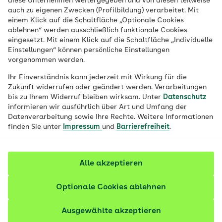
diese Unternehmen weitergegeben und von diesen teilweise
Veröffentlicht am:
07.07.2020
aktualisiert am 18.01.2024
auch zu eigenen Zwecken (Profilbildung) verarbeitet. Mit
20 Minuten Lesedauer
einem Klick auf die Schaltfläche „Optionale Cookies
ablehnen“ werden ausschließlich funktionale Cookies
eingesetzt. Mit einem Klick auf die Schaltfläche „Individuelle
Stress und Muskelverspannungen
Einstellungen“ können persönliche Einstellungen
verstärken sich gegenseitig. Die
vorgenommen werden.
progressive Muskelentspannung nach
Ihr Einverständnis kann jederzeit mit Wirkung für die
Jacobsen setzt hier an: Lockere Muskeln
Zukunft widerrufen oder geändert werden. Verarbeitungen
entspannen die Nerven und erleichtern die
bis zu Ihrem Widerruf bleiben wirksam. Unter
Datenschutz
informieren wir ausführlich über Art und Umfang der
Stressbewältigung. So funktioniert die
Datenverarbeitung sowie Ihre Rechte. Weitere Informationen
Entspannungsmethode.
finden Sie unter
Impressum
und
Barrierefreiheit
.
Alle akzeptieren
Optionale Cookies ablehnen
Ausgewählte akzeptieren