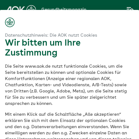
Zum
Gesundheitsmagazin
Hauptinhalt
springen
Magazin
ogressive Muskelentspannung: eine einfache Anleitung für PMR
Datenschutzhinweis: Die AOK nutzt Cookies
Wir bitten um Ihre
Zustimmung
Entspannung
Die Seite www.aok.de nutzt funktionale Cookies, um die
Progressive
Seite bereitstellen zu können und optionale Cookies für
Komfortfunktionen (Anzeige einer regionalen AOK,
Chatfunktion, Karten- und Videodienste, A/B-Tests) sowie
Muskelentspannung:
von Dritten (z.B. Google, Adobe, Meta), um die Seite stetig
für Sie zu verbessern und um Sie später zielgerichtet
eine einfache
ansprechen zu können.
Mit einem Klick auf die Schaltfläche „Alle akzeptieren“
Anleitung für PMR
erklären Sie sich mit dem Einsatz der optionalen Cookies
und den o.g. Datenverarbeitungen einverstanden. Wenn Sie
einwilligen werden zu den o.g. Zwecken einzelne Daten an