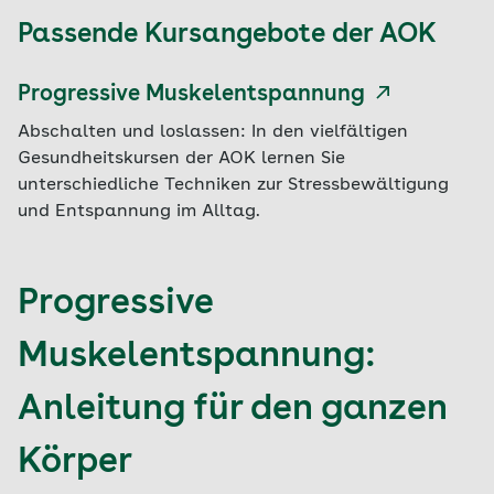
Achten Sie auf den Unterschied zwischen
Passende Kursangebote der AOK
der Anspannung vorher und der jetzigen
Entspannung. Bleiben Sie mit Ihrer inneren
Aufmerksamkeit bei den Muskeln, die Sie
Progressive Muskelentspannung
gerade angespannt hatten.
Abschalten und loslassen: In den vielfältigen
Wenden Sie sich nun der anderen Hand zu
Gesundheitskursen der AOK lernen Sie
und verfahren Sie genauso.
unterschiedliche Techniken zur Stressbewältigung
und Entspannung im Alltag.
Progressive
Muskelentspannung:
Anleitung für den ganzen
Körper