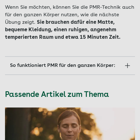
Wenn Sie möchten, können Sie die PMR-Technik auch
für den ganzen Körper nutzen, wie die nächste
Übung zeigt.
Sie brauchen dafür eine Matte,
bequeme Kleidung, einen ruhigen, angenehm
temperierten Raum und etwa 15 Minuten Zeit.
So funktioniert PMR für den ganzen Körper:
Legen Sie sich auf eine Matte, strecken Sie
sich komplett aus und kommen Sie in Ruhe
Passende Artikel zum Thema
an. Nehmen Sie die Spannung aus dem
ganzen Körper raus.
Lenken Sie Ihre Aufmerksamkeit auf Ihre
dominante Hand und Ihren dominanten
Arm.
Ballen Sie die Hand zur Faust und
bringen Sie die Faust in Richtung Schulter.