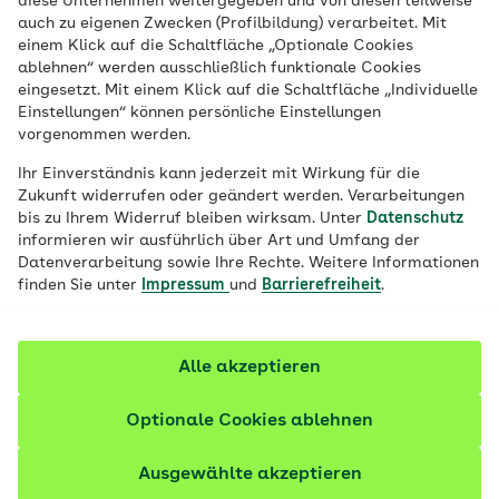
diese Unternehmen weitergegeben und von diesen teilweise
An Neurodermitis Erkrankte leiden unter
auch zu eigenen Zwecken (Profilbildung) verarbeitet. Mit
teils starkem Juckreiz – und das oft vom
einem Klick auf die Schaltfläche „Optionale Cookies
ablehnen“ werden ausschließlich funktionale Cookies
Säuglingsalter an. Cremes und andere
eingesetzt. Mit einem Klick auf die Schaltfläche „Individuelle
Behandlungen versprechen eine Linderung
Einstellungen“ können persönliche Einstellungen
vorgenommen werden.
der chronisch-entzündlichen
Hauterkrankung.
Ihr Einverständnis kann jederzeit mit Wirkung für die
Zukunft widerrufen oder geändert werden. Verarbeitungen
bis zu Ihrem Widerruf bleiben wirksam. Unter
Datenschutz
informieren wir ausführlich über Art und Umfang der
Datenverarbeitung sowie Ihre Rechte. Weitere Informationen
finden Sie unter
Impressum
und
Barrierefreiheit
.
Alle akzeptieren
Optionale Cookies ablehnen
Ausgewählte akzeptieren