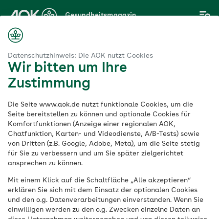
Zum
Gesundheitsmagazin
Hauptinhalt
springen
Magazin
ut & Allergie
Ursachen und Behandlung bei Neurodermitis
Datenschutzhinweis: Die AOK nutzt Cookies
Wir bitten um Ihre
Zustimmung
Haut & Allergie
Die Seite www.aok.de nutzt funktionale Cookies, um die
Ursachen und
Seite bereitstellen zu können und optionale Cookies für
Komfortfunktionen (Anzeige einer regionalen AOK,
Chatfunktion, Karten- und Videodienste, A/B-Tests) sowie
Behandlung bei
von Dritten (z.B. Google, Adobe, Meta), um die Seite stetig
für Sie zu verbessern und um Sie später zielgerichtet
Neurodermitis
ansprechen zu können.
Mit einem Klick auf die Schaltfläche „Alle akzeptieren“
erklären Sie sich mit dem Einsatz der optionalen Cookies
Veröffentlicht am:
und den o.g. Datenverarbeitungen einverstanden. Wenn Sie
06.09.2023
6 Minuten Lesedauer
einwilligen werden zu den o.g. Zwecken einzelne Daten an