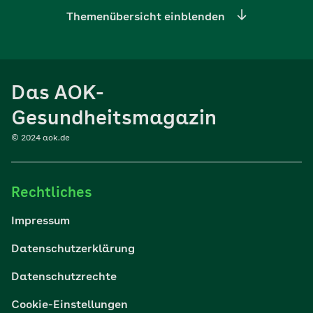
Themenübersicht einblenden
Ernährung
Das AOK-
Sport
Gesundheitsmagazin
© 2024 aok.de
Familie
Rechtliches
Reisen
Impressum
Wohlbefinden
Datenschutzerklärung
Datenschutzrechte
Körper & Psyche
Cookie-Einstellungen