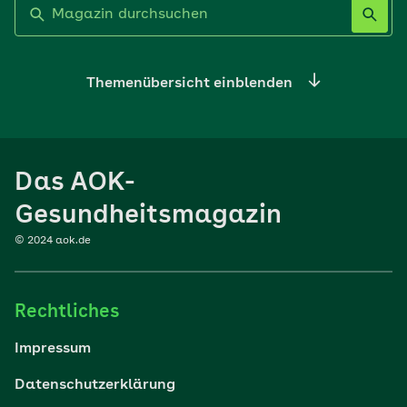
Label nicht gesetzt
Themenübersicht einblenden
Ernährung
Das AOK-
Sport
Gesundheitsmagazin
© 2024 aok.de
Familie
Rechtliches
Reisen
Impressum
Wohlbefinden
Datenschutzerklärung