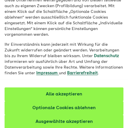
diese Unternehmen weitergegeben und von diesen teilweise
Veröffentlicht am:
09.01.2025
aktualisiert am 14.08.2025
auch zu eigenen Zwecken (Profilbildung) verarbeitet. Mit
5 Minuten Lesedauer
einem Klick auf die Schaltfläche „Optionale Cookies
ablehnen“ werden ausschließlich funktionale Cookies
eingesetzt. Mit einem Klick auf die Schaltfläche „Individuelle
Wer empfindlich auf Koffein reagiert, kann
Einstellungen“ können persönliche Einstellungen
zu entkoffeiniertem Kaffee greifen. Beim
vorgenommen werden.
Prozess der Entkoffeinierung kommen
Ihr Einverständnis kann jederzeit mit Wirkung für die
jedoch zum Teil Chemikalien zum Einsatz,
Zukunft widerrufen oder geändert werden. Verarbeitungen
die möglicherweise krebserregend sind.
bis zu Ihrem Widerruf bleiben wirksam. Unter
Datenschutz
informieren wir ausführlich über Art und Umfang der
Welche Verfahren als unbedenklich gelten.
Datenverarbeitung sowie Ihre Rechte. Weitere Informationen
finden Sie unter
Impressum
und
Barrierefreiheit
.
Fachlich geprüft
Alle akzeptieren
Optionale Cookies ablehnen
Ausgewählte akzeptieren