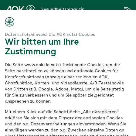
Zum
Gesundheitsmagazin
Hauptinhalt
springen
Magazin
mittel
Entkoffeinierter Kaffee: ein bedenkenloser Genuss?
Datenschutzhinweis: Die AOK nutzt Cookies
Wir bitten um Ihre
Zustimmung
Lebensmittel
Die Seite www.aok.de nutzt funktionale Cookies, um die
Entkoffeinierter
Seite bereitstellen zu können und optionale Cookies für
Komfortfunktionen (Anzeige einer regionalen AOK,
Chatfunktion, Karten- und Videodienste, A/B-Tests) sowie
Kaffee: ein
von Dritten (z.B. Google, Adobe, Meta), um die Seite stetig
für Sie zu verbessern und um Sie später zielgerichtet
bedenkenloser
ansprechen zu können.
Mit einem Klick auf die Schaltfläche „Alle akzeptieren“
Genuss?
erklären Sie sich mit dem Einsatz der optionalen Cookies
und den o.g. Datenverarbeitungen einverstanden. Wenn Sie
einwilligen werden zu den o.g. Zwecken einzelne Daten an