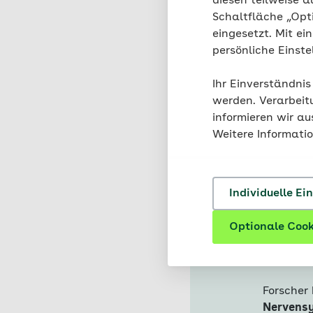
diesen teilweise a
Schluss, dass
die übe
Schaltfläche „Opt
immer noch ausschlag
eingesetzt. Mit ei
persönliche Einst
Ihr Einverständnis
werden. Verarbeit
informieren wir a
Weitere Informati
Gene 
Individuelle Ei
Optionale Cook
Unabhäng
können a
Gewicht
Forscher
Nervensy