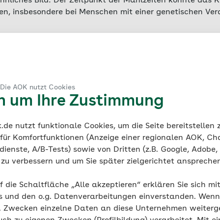
ähnliches Bild: Der Zeitpunkt der Mahlzeiten könnte das 
sen, insbesondere bei Menschen mit einer genetischen Ve
eitschrift „Obesity“ veröffentlichte Studie zeigte, dass
je
innahme der Mahlzeiten mit einem um 2,2 Prozent höher
nden war
. Dieser Effekt war besonders stark bei Persone
siko für Fettleibigkeit
. In dieser Risikogruppe erhöhte s
 Die AOK nutzt Cookies
unde, die später gegessen wurde, signifikant. Bei Persone
en um Ihre Zustimmung
urde dieser Zusammenhang hingegen nicht beobachtet.
de nutzt funktionale Cookies, um die Seite bereitstellen
gebnis kommt eine Untersuchung des Deutschen Instituts 
 für Komfortfunktionen (Anzeige einer regionalen AOK, Ch
otsdam-Rehbrücke (DIfE). Hier zeigte sich, dass Menschen
ienste, A/B-Tests) sowie von Dritten (z.B. Google, Adobe,
ät am Tag aufnahmen, nicht nur eine schlechtere Insuline
ie zu verbessern und um Sie später zielgerichtet anspreche
ch einen höheren BMI und einen größeren Taillenumfang h
er individuelles Essenszeitmuster selbst zu einem erhebli
f die Schaltfläche „Alle akzeptieren“ erklären Sie sich mi
s und den o.g. Datenverarbeitungen einverstanden. Wenn 
g. Zwecken einzelne Daten an diese Unternehmen weiter
unkt kommt die Deutsche Gesellschaft für Ernährung (D