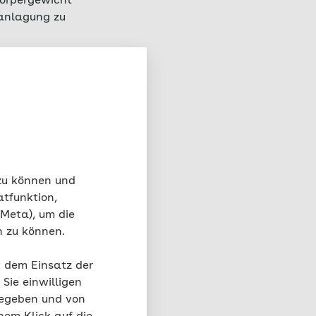
Körpergewicht
ranlagung zu
de Stunde
en langfristigen
n mit einem hohen
ich der
Body-Mass-
n mit einem niedrigen
 zu können und
für
atfunktion,
, die ihre
 Meta), um die
mpfindlichkeit
n zu können.
atten. Die Studie
chen Teil genetisch
t dem Einsatz der
Sie einwilligen
gegeben und von
GE) jedoch zu dem