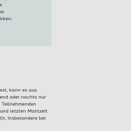
s
ne
irken.
st, kann es aus
bend oder nachts nur
00 Teilnehmenden
und letzten Mahlzeit
lt, insbesondere bei