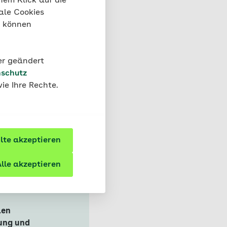
nem Klick auf die
auchte Energiemenge
ale Cookies
“ können
der geändert
schutz
ie Ihre Rechte.
te akzeptieren
lle akzeptieren
nahme
r eine
len
ung und