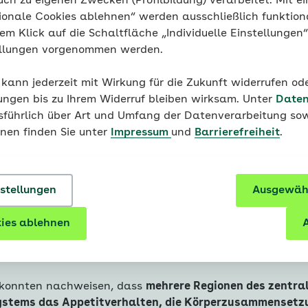
uch zu eigenen Zwecken (Profilbildung) verarbeitet. Mit ei
r den ganzen Tag aufgenommene beziehungsweise verbr
ionale Cookies ablehnen“ werden ausschließlich funktion
gebend für das Körpergewicht sei
.
nem Klick auf die Schaltfläche „Individuelle Einstellungen
ellungen vorgenommen werden.
 kann jederzeit mit Wirkung für die Zukunft widerrufen o
ungen bis zu Ihrem Widerruf bleiben wirksam. Unter
Daten
usführlich über Art und Umfang der Datenverarbeitung sow
onen finden Sie unter
Impressum
und
Barrierefreiheit
.
haben Mitspracherecht
nstellungen
Ausgewähl
ies ablehnen
A
ig von der Menge und dem Zeitpunkt der Nahrungsauf
uch genetische Faktoren die Veranlagung einer Person fü
szunahme mitbestimmen.
 konnten nachweisen, dass
mehrere Regionen des zentra
stems das Appetitverhalten, die Körperzusammensetz