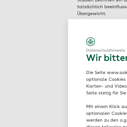
Studien zeichnen ein 
tatsächlich beeinflus
Übergewicht.
Eine 2025 in der Fachz
Verzögerung bei der E
Körpergewicht verbu
genetisch bedingten Ri
Datenschutzhinweis:
Index (BMI)
für jede St
Wir bitt
genetischen Risiko w
Die Seite www.aok.
Zu einem ähnlichen Er
optionale Cookies
Ernährungsforschung P
Karten- und Videod
Hauptkalorien erst sp
Seite stetig für S
aufwiesen, sondern au
belegt zudem, dass uns
Mit einem Klick au
beeinflusst ist.
optionalen Cookie
werden zu den o.
Unabhängig vom Zeitp