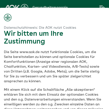
Zum
Gesundheitsmagazin
Hauptinhalt
springen
Magazin
sformen
Quiz: Durchschauen Sie diese Mythen über Diäten?
Datenschutzhinweis: Die AOK nutzt Cookies
Wir bitten um Ihre
Zustimmung
Ernährungsformen
Die Seite www.aok.de nutzt funktionale Cookies, um die
Quiz: Durchschauen
Seite bereitstellen zu können und optionale Cookies für
Komfortfunktionen (Anzeige einer regionalen AOK,
Chatfunktion, Karten- und Videodienste, A/B-Tests) sowie
Sie diese Mythen über
von Dritten (z.B. Google, Adobe, Meta), um die Seite stetig
für Sie zu verbessern und um Sie später zielgerichtet
Diäten?
ansprechen zu können.
Mit einem Klick auf die Schaltfläche „Alle akzeptieren“
erklären Sie sich mit dem Einsatz der optionalen Cookies
Veröffentlicht am:
und den o.g. Datenverarbeitungen einverstanden. Wenn Sie
16.07.2025
7 Minuten Lesedauer
von
Simon Albers
einwilligen werden zu den o.g. Zwecken einzelne Daten an