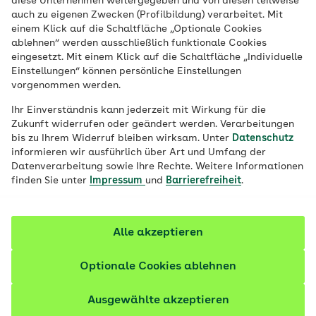
diese Unternehmen weitergegeben und von diesen teilweise
Viele Menschen sind auf der Suche nach
auch zu eigenen Zwecken (Profilbildung) verarbeitet. Mit
der perfekten Ernährung, um gesünder zu
einem Klick auf die Schaltfläche „Optionale Cookies
ablehnen“ werden ausschließlich funktionale Cookies
leben oder Gewicht zu verlieren. Doch im
eingesetzt. Mit einem Klick auf die Schaltfläche „Individuelle
Dschungel der Diät-Tipps und Food-Trends
Einstellungen“ können persönliche Einstellungen
vorgenommen werden.
kursieren viele Mythen und
Halbwahrheiten – durchschauen Sie diese?
Ihr Einverständnis kann jederzeit mit Wirkung für die
Zukunft widerrufen oder geändert werden. Verarbeitungen
Machen Sie den Test.
bis zu Ihrem Widerruf bleiben wirksam. Unter
Datenschutz
informieren wir ausführlich über Art und Umfang der
Fachlich geprüft
Datenverarbeitung sowie Ihre Rechte. Weitere Informationen
finden Sie unter
Impressum
und
Barrierefreiheit
.
Alle akzeptieren
Optionale Cookies ablehnen
Ausgewählte akzeptieren