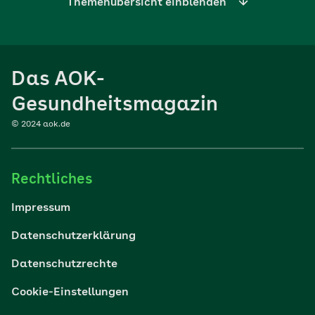
Themenübersicht einblenden
Ernährung
Das AOK-
Sport
Gesundheitsmagazin
© 2024 aok.de
Familie
Rechtliches
Reisen
Impressum
Wohlbefinden
Datenschutzerklärung
Datenschutzrechte
Körper & Psyche
Cookie-Einstellungen