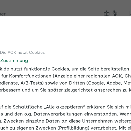
ber
Tools
Medien und Seminare
 Die AOK nutzt Cookies
anten
Überblick: Beschäftigung von Studenten und Praktikan
e Zustimmung
.de nutzt funktionale Cookies, um die Seite bereitstelle
 für Komfortfunktionen (Anzeige einer regionalen AOK, Ch
dienste, A/B-Tests) sowie von Dritten (Google, Adobe, Met
 verbessern und um Sie später zielgerichtet ansprechen zu 
ng von Studenten und Prakt
uf die Schaltfläche „Alle akzeptieren“ erklären Sie sich m
Job ausüben, gilt unter bestimmten Voraussetzungen das W
s und den o.g. Datenverarbeitungen einverstanden. Wenn 
eichen die Regeln vom Standard ab.
g. Zwecken einzelne Daten an diese Unternehmen weiter
auch zu eigenen Zwecken (Profilbildung) verarbeitet. Mit e