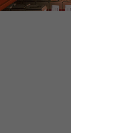
Werkstudenten bes
Praktikantinnen u
Schülerjobs
Entgeltunterlagen 
Werkstudenten