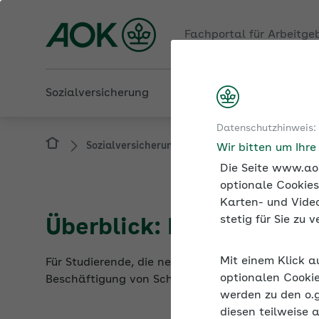
Fachportal für Arbeitge
Sozialversicherung
Betriebliche Gesundheit
Datenschutzhinweis:
Sozialversicherung
Studenten und Praktik
Wir bitten um Ihr
Die Seite www.aok
optionale Cookies
Karten- und Video
stetig für Sie zu
Überblick: Beschäftigu
Mit einem Klick a
Für Studierende, die neben ihrem Studium einen 
optionalen Cookie
Beschäftigung von Schülern und Praktikanten w
werden zu den o.
diesen teilweise 