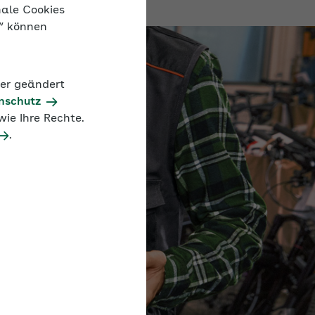
nale Cookies
n“ können
der geändert
nschutz
ie Ihre Rechte.
.