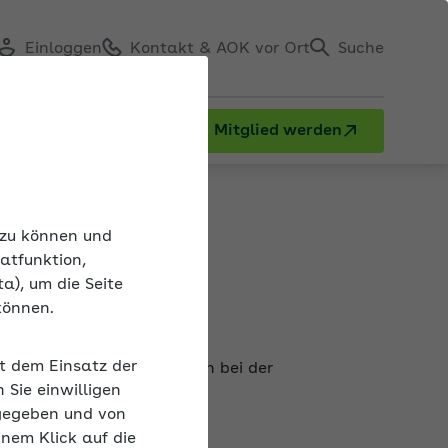
Einloggen
Kontakt & AOK vor Ort
Suche
Mitglied werden
ten
n zu können und
atfunktion,
a), um die Seite
können.
ikanten
it dem Einsatz der
erkstudentenprivileg. Auch bei der
Sie einwilligen
gegeben und von
inem Klick auf die