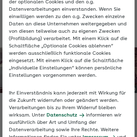
der optionalen Cookies und den o.g.
Folgejahrs. Aufgrund der Meldung ermittelt die
Datenverarbeitungen einverstanden. Wenn Sie
Künstlersozialkasse die konkrete Höhe der
einwilligen werden zu den o.g. Zwecken einzelne
Vorauszahlung sowie die tatsächlich für das Vorjahr
Daten an diese Unternehmen weitergegeben und
zu zahlenden Beiträge.
von diesen teilweise auch zu eigenen Zwecken
(Profilbildung) verarbeitet. Mit einem Klick auf die
Schaltfläche „Optionale Cookies ablehnen“
werden ausschließlich funktionale Cookies
eingesetzt. Mit einem Klick auf die Schaltfläche
„Individuelle Einstellungen“ können persönliche
Einstellungen vorgenommen werden.
Ihr Einverständnis kann jederzeit mit Wirkung für
die Zukunft widerrufen oder geändert werden.
Verarbeitungen bis zu Ihrem Widerruf bleiben
Meldepflicht von Unternehmen
wirksam. Unter
Datenschutz
informieren wir
ausführlich über Art und Umfang der
Datenverarbeitung sowie Ihre Rechte. Weitere
Vorauszahlung der Künstlersozialabgabe