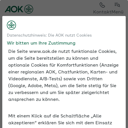
Kontakt
Menü
Sozialversicherung
Künstlersozialabgabe
Datenschutzhinweis: Die AOK nutzt Cookies
Meldepflichten und Fälligkeit der Künstlersozialabgabe
Wir bitten um Ihre Zustimmung
Die Seite www.aok.de nutzt funktionale Cookies,
um die Seite bereitstellen zu können und
optionale Cookies für Komfortfunktionen (Anzeige
einer regionalen AOK, Chatfunktion, Karten- und
Videodienste, A/B-Tests) sowie von Dritten
Meldepflichten und
(Google, Adobe, Meta), um die Seite stetig für Sie
Fälligkeit der
zu verbessern und um Sie später zielgerichtet
Künstlersozialabgabe
ansprechen zu können.
Abgabepflichtige Unternehmen entrichten die
Künstlersozialabgabe als Vorauszahlung monatlich
Mit einem Klick auf die Schaltfläche „Alle
an die Künstlersozialkasse. Frist für die Abgabe der
akzeptieren“ erklären Sie sich mit dem Einsatz
dazugehörigen Meldung ist der 31. März des