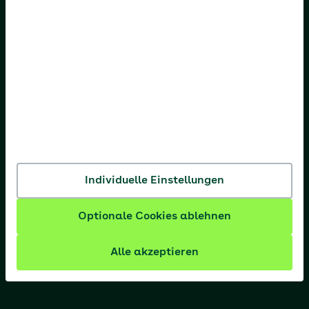
AOK Hessen
AOK Niedersachsen
AOK Nordost
AOK NordWest
AOK PLUS
AOK Rheinland-Pfalz/Saarland
Individuelle Einstellungen
AOK Rheinland/Hamburg
AOK Sachsen-Anhalt
Optionale Cookies ablehnen
Alle akzeptieren