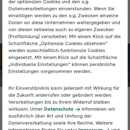
der optionalen Cookies und den o.g.
Beschäftigten. Es gibt Ausnahmevorschriften, die
Datenverarbeitungen einverstanden. Wenn Sie
dazu führen, dass keine Sozialversicherungspflicht
einwilligen werden zu den o.g. Zwecken einzelne
entsteht.
Daten an diese Unternehmen weitergegeben und
von diesen teilweise auch zu eigenen Zwecken
(Profilbildung) verarbeitet. Mit einem Klick auf die
Schaltfläche „Optionale Cookies ablehnen“
werden ausschließlich funktionale Cookies
eingesetzt. Mit einem Klick auf die Schaltfläche
„Individuelle Einstellungen“ können persönliche
Einstellungen vorgenommen werden.
Ihr Einverständnis kann jederzeit mit Wirkung für
die Zukunft widerrufen oder geändert werden.
Wann kommt Sozialversicherungspflicht
Verarbeitungen bis zu Ihrem Widerruf bleiben
zustande?
wirksam. Unter
Datenschutz
informieren wir
ausführlich über Art und Umfang der
Wie definiert sich ein Beschäftigungsverhältnis?
Datenverarbeitung sowie Ihre Rechte. Weitere