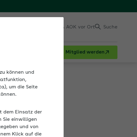
Einloggen
Kontakt & AOK vor Ort
Suche
Mitglied werden
n zu können und
atfunktion,
a), um die Seite
ln
können.
it dem Einsatz der
 eingeben,
Sie einwilligen
gegeben und von
inem Klick auf die