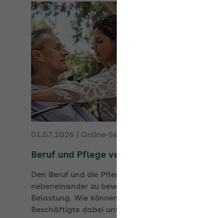
01.07.2026
|
Online-Seminar:
Beruf und Pflege vereinbaren
Den Beruf und die Pflege naher Angehöriger
nebeneinander zu bewältigen, ist eine starke
Belastung. Wie können Arbeitgeber betroffene
Beschäftigte dabei unterstützen, das zu
vereinbaren? Gibt es offizielle Auszeiten, um
jemanden zu pflegen? Was gilt dann in der