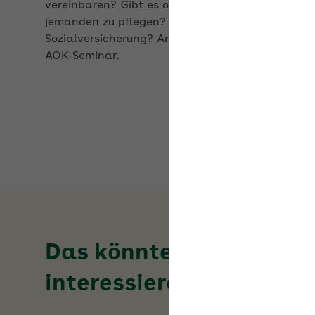
Sozialversicherung? Antworten darauf gibt das
AOK-Seminar.
Das könnte Sie auch
interessieren
Passende Informationen zum Thema
JAE-
Rechner