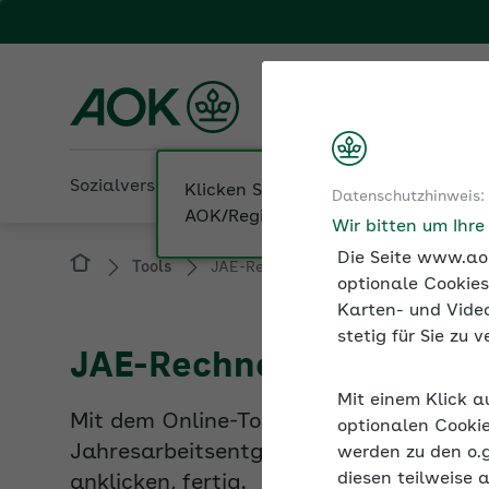
Fachportal für Arbeitgeber
AOK Sachsen-Anhalt
Sozialversicherung
Betriebliche Gesundheit
Datenschutzhinweis:
Tools
JAE-Rechner
Wir bitten um Ihr
Die Seite www.aok
optionale Cookies
Karten- und Video
JAE-Rechner: Jahresarb
stetig für Sie zu
Mit dem Online-Tool JAE-Rechner erkenne
Mit einem Klick a
Jahresarbeitsentgeltgrenze überschreit
optionalen Cookie
anklicken, fertig.
werden zu den o.
diesen teilweise 