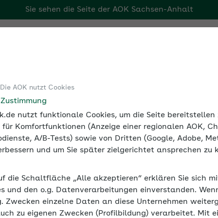
Sie sehen die Seite der
AOK Sachsen-Anhalt
Tools
Medien und Seminare
 Die AOK nutzt Cookies
e Zustimmung
.de nutzt funktionale Cookies, um die Seite bereitstelle
 für Komfortfunktionen (Anzeige einer regionalen AOK, Ch
dienste, A/B-Tests) sowie von Dritten (Google, Adobe, Met
eitsentgelt einfach ermitte
 verbessern und um Sie später zielgerichtet ansprechen zu 
n Sie auf einen Blick, ob Ihr Arbeitnehmer die
uf die Schaltfläche „Alle akzeptieren“ erklären Sie sich m
et. Einfach die relevanten Entgeltbestandteile
s und den o.g. Datenverarbeitungen einverstanden. Wenn 
g. Zwecken einzelne Daten an diese Unternehmen weiter
auch zu eigenen Zwecken (Profilbildung) verarbeitet. Mit e