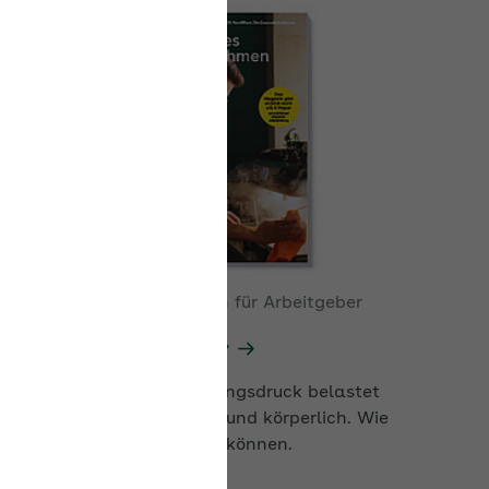
08.07.2026
|
AOK-Magazin für Arbeitgeber
Arbeiten ohne Druck
Starker Termin- und Leistungsdruck belastet
viele Beschäftigte mental und körperlich. Wie
Arbeitgeber gegensteuern können.