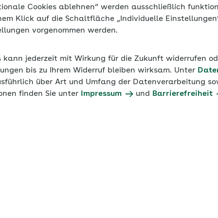
tionale Cookies ablehnen“ werden ausschließlich funktio
inem Klick auf die Schaltfläche „Individuelle Einstellunge
Krankenversicherungspflicht?
tellungen vorgenommen werden.
elt (JAE) ist für die Beurteilung der Krankenversicherun
s kann jederzeit mit Wirkung für die Zukunft widerrufen o
ersicherungspflichtig ist oder sich freiwillig krankenvers
ungen bis zu Ihrem Widerruf bleiben wirksam. Unter
Date
ein regelmäßiges JAE über oder unter der maßgeblichen
usführlich über Art und Umfang der Datenverarbeitung sow
renze (JAE-Grenze) liegt. Zum regelmäßigen JAE gehören 
onen finden Sie unter
Impressum
und
Barrierefreiheit
sowie Einmalzahlungen aus einer Beschäftigung, die gar
rt der Online-Rechner zum Jahresarb
bestandteile, die Sie im Laufe eines Zeitjahres voraussic
hlen werden, in den Rechner ein. Dazu zählen nicht nur d