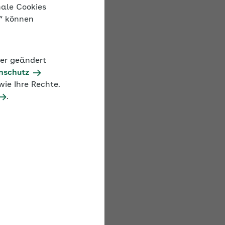
nale Cookies
n“ können
gspflicht maßgebend.
der geändert
ichern kann, hängt vor
nschutz
ie Ihre Rechte.
grundsätzlich alle
.
antiert einmal im
eitsentgelt?
htlich an
ie laufenden