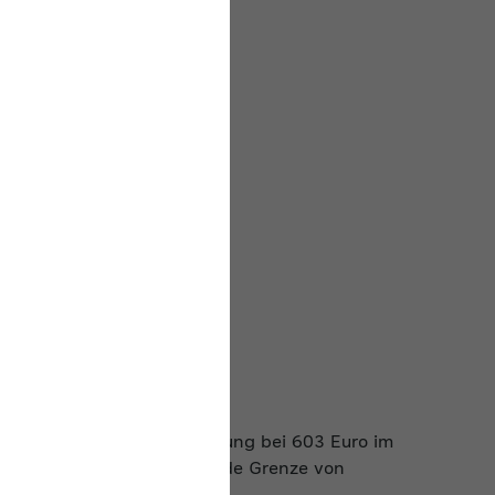
gfügig entlohnte Beschäftigung bei 603 Euro im
gibt es aber die ergänzende Grenze von