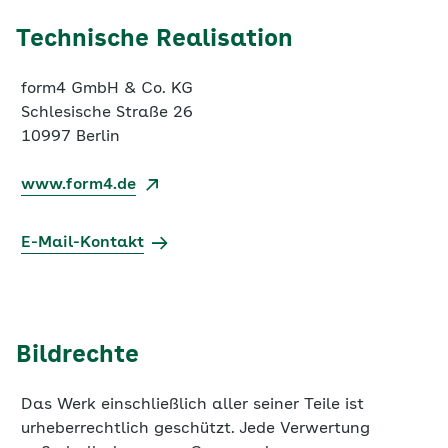
form4 GmbH & Co. KG
Schlesische Straße 26
10997 Berlin
www.form4.de
E-Mail-Kontakt
Bildrechte
Das Werk einschließlich aller seiner Teile ist
urheberrechtlich geschützt. Jede Verwertung
außerhalb der engen Grenzen des
Urheberrechtsgesetzes ist ohne Zustimmung
unzulässig und strafbar. Dies gilt insbesondere für