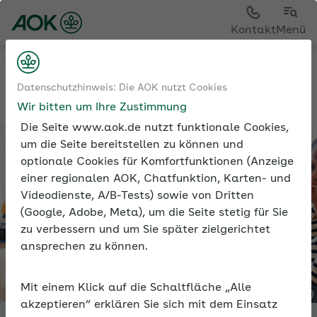
Sie sehen die Seite der
AOK Sachsen-Anhalt
Kontakt
Menü
Betriebliche Gesundheit
Datenschutzhinweis: Die AOK nutzt Cookies
Suchtprävention bei der Arbeit
Wir bitten um Ihre Zustimmung
Die Seite www.aok.de nutzt funktionale Cookies,
um die Seite bereitstellen zu können und
optionale Cookies für Komfortfunktionen (Anzeige
einer regionalen AOK, Chatfunktion, Karten- und
Videodienste, A/B-Tests) sowie von Dritten
(Google, Adobe, Meta), um die Seite stetig für Sie
zu verbessern und um Sie später zielgerichtet
ansprechen zu können.
Mit einem Klick auf die Schaltfläche „Alle
akzeptieren“ erklären Sie sich mit dem Einsatz