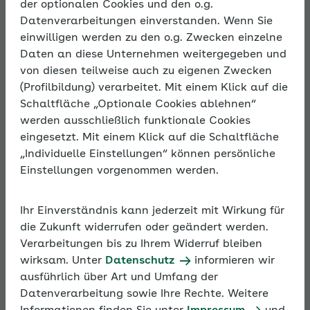
der optionalen Cookies und den o.g.
Thema
Datenverarbeitungen einverstanden. Wenn Sie
einwilligen werden zu den o.g. Zwecken einzelne
Daten an diese Unternehmen weitergegeben und
Suchtprävention
von diesen teilweise auch zu eigenen Zwecken
(Profilbildung) verarbeitet. Mit einem Klick auf die
bei der Arbeit
Schaltfläche „Optionale Cookies ablehnen“
werden ausschließlich funktionale Cookies
eingesetzt. Mit einem Klick auf die Schaltfläche
„Individuelle Einstellungen“ können persönliche
Bei der Arbeit führen Suchtprobleme zu
Einstellungen vorgenommen werden.
gesundheitlichen Problemen der Beschäftigten, zu
Fehlzeiten und Fehlverhalten – mit zahlreichen
weiteren Folgen, bis hin zu Unfällen und
Ihr Einverständnis kann jederzeit mit Wirkung für
Produktionsausfall. Arbeitgeber können mit
die Zukunft widerrufen oder geändert werden.
Präventionsmaßnahmen vorbeugen und im Einzelfall
Verarbeitungen bis zu Ihrem Widerruf bleiben
einen guten Weg finden, auf Suchtverhalten
wirksam. Unter
Datenschutz
informieren wir
angemessen zu reagieren.
ausführlich über Art und Umfang der
Datenverarbeitung sowie Ihre Rechte. Weitere