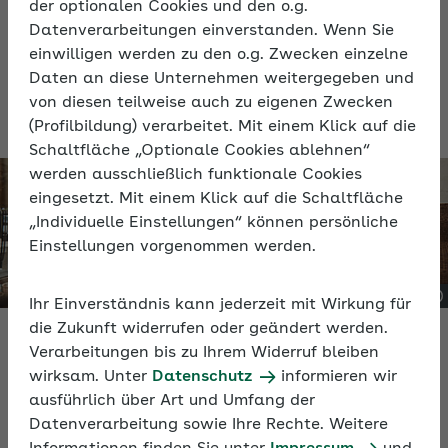
der optionalen Cookies und den o.g.
Gründungszuschuss. An die Beantragung einer
Datenverarbeitungen einverstanden. Wenn Sie
Mitgliedschaft sind allerdings einige
einwilligen werden zu den o.g. Zwecken einzelne
Voraussetzungen geknüpft.
Daten an diese Unternehmen weitergegeben und
von diesen teilweise auch zu eigenen Zwecken
(Profilbildung) verarbeitet. Mit einem Klick auf die
Schaltfläche „Optionale Cookies ablehnen“
werden ausschließlich funktionale Cookies
eingesetzt. Mit einem Klick auf die Schaltfläche
„Individuelle Einstellungen“ können persönliche
Einstellungen vorgenommen werden.
Ihr Einverständnis kann jederzeit mit Wirkung für
die Zukunft widerrufen oder geändert werden.
Freiwillige Arbeitslosenversicherung
Verarbeitungen bis zu Ihrem Widerruf bleiben
wirksam. Unter
Datenschutz
informieren wir
ausführlich über Art und Umfang der
Aufgaben und Ziele der
Arbeitslosenversicherung
Datenverarbeitung sowie Ihre Rechte. Weitere