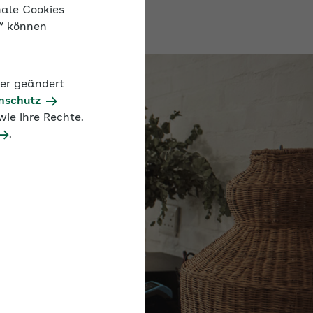
nale Cookies
n“ können
der geändert
nschutz
ie Ihre Rechte.
.