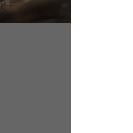
Freiwillige Arbeit
Aufgaben und Ziele
Freiwillige Ar
Können Selbstständig
ihre wöchentliche Ar
Arbeitslosengeld kön
hinausgehen, werden 