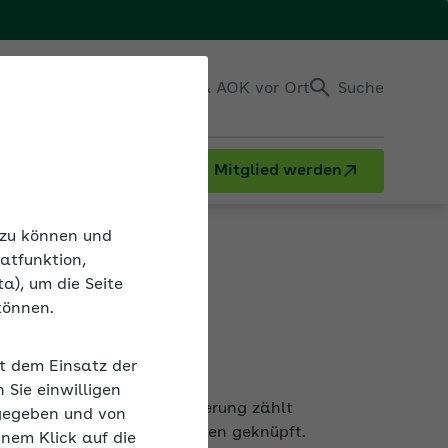
Einloggen
Kontakt & AOK vor Ort
Suche
Mitglied werden
nder
n zu können und
atfunktion,
a), um die Seite
können.
it dem Einsatz der
gen der Arbeitslosenversicherung zählt
Sie einwilligen
dings einige Voraussetzungen geknüpft.
gegeben und von
inem Klick auf die