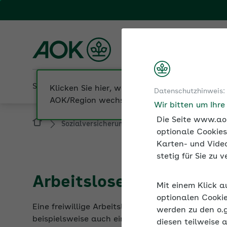
Fachportal für Arbeitgeber
AOK Hessen
Sozialversicherung
Betriebliche Gesundheit
Datenschutzhinweis:
Sozialversicherung
Existenzgründer und S
Wir bitten um Ihr
Die Seite www.aok
optionale Cookies
Karten- und Video
stetig für Sie zu
Arbeitslosenversicheru
Mit einem Klick a
Eine freiwillige Arbeitslosenversicherung kann f
optionalen Cookie
beispielsweise auch ein möglicher Gründungszusc
werden zu den o.
diesen teilweise 