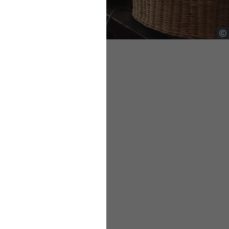
erbslos melden, wenn
ezugs von
innahmen, die darüber