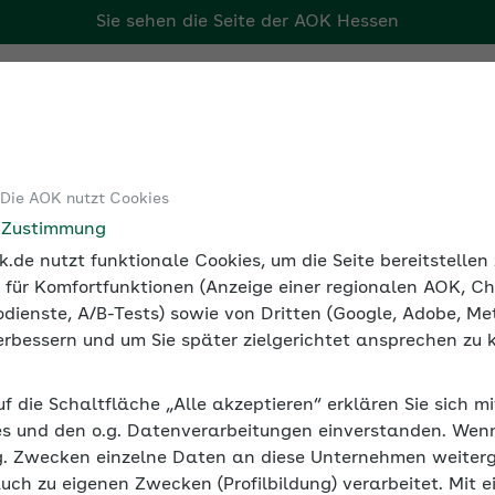
Sie sehen die Seite der
AOK Hessen
Tools
Medien und Seminare
 Die AOK nutzt Cookies
ozialversicherung
Arbeitslosenversicherung und Existenzgrü
e Zustimmung
.de nutzt funktionale Cookies, um die Seite bereitstelle
 für Komfortfunktionen (Anzeige einer regionalen AOK, Ch
dienste, A/B-Tests) sowie von Dritten (Google, Adobe, Met
 verbessern und um Sie später zielgerichtet ansprechen zu 
ng und Existenzgründer
uf die Schaltfläche „Alle akzeptieren“ erklären Sie sich m
ür Gründerinnen und Gründer sinnvoll sein. Zu den Leistun
s und den o.g. Datenverarbeitungen einverstanden. Wenn 
huss. An die Beantragung einer Mitgliedschaft sind aller
g. Zwecken einzelne Daten an diese Unternehmen weiter
auch zu eigenen Zwecken (Profilbildung) verarbeitet. Mit e