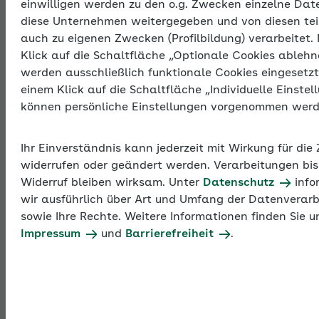
einwilligen werden zu den o.g. Zwecken einzelne Dat
Thema:
diese Unternehmen weitergegeben und von diesen tei
auch zu eigenen Zwecken (Profilbildung) verarbeitet.
Klick auf die Schaltfläche „Optionale Cookies ablehn
Betriebliche
werden ausschließlich funktionale Cookies eingesetzt
einem Klick auf die Schaltfläche „Individuelle Einstel
Gesundheitsförde
können persönliche Einstellungen vorgenommen werd
Ihr Einverständnis kann jederzeit mit Wirkung für die
Betriebliche Gesundheitsförderung lohnt sich, das
widerrufen oder geändert werden. Verarbeitungen bis
haben viele Unternehmen erkannt: Engagement für
Widerruf bleiben wirksam. Unter
Datenschutz
info
mehr Gesundheit senkt Krankenstände und
wir ausführlich über Art und Umfang der Datenverar
Fluktuation, steigert die Zufriedenheit von
sowie Ihre Rechte. Weitere Informationen finden Sie u
Mitarbeitenden und führt so zu mehr Produktivität
Impressum
und
Barrierefreiheit
.
und Wettbewerbsfähigkeit.
Überblick: Betriebliche Gesundheitsförderung