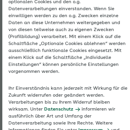
optionalen Cookies und den o.g.
Thema
Datenverarbeitungen einverstanden. Wenn Sie
einwilligen werden zu den o.g. Zwecken einzelne
Daten an diese Unternehmen weitergegeben und
Beiträge zur
von diesen teilweise auch zu eigenen Zwecken
(Profilbildung) verarbeitet. Mit einem Klick auf die
Sozialversicherun
Schaltfläche „Optionale Cookies ablehnen“ werden
ausschließlich funktionale Cookies eingesetzt. Mit
einem Klick auf die Schaltfläche „Individuelle
Einstellungen“ können persönliche Einstellungen
Arbeitgeber sind bei sozialversicherungspflichtig
vorgenommen werden.
Beschäftigten dafür verantwortlich, die
Sozialversicherungsbeiträge zu berechnen und an die
Einzugsstellen (gesetzliche Krankenkassen) zu
Ihr Einverständnis kann jederzeit mit Wirkung für die
zahlen. Die Krankenkassen erhalten von den
Zukunft widerrufen oder geändert werden.
Arbeitgebern die Pflichtbeiträge zur
Verarbeitungen bis zu Ihrem Widerruf bleiben
Sozialversicherung (Krankenversicherung,
wirksam. Unter
Datenschutz
informieren wir
Rentenversicherung, Arbeitslosenversicherung und
ausführlich über Art und Umfang der
Pflegeversicherung) und leiten sie an die anderen
Datenverarbeitung sowie Ihre Rechte. Weitere
Sozialversicherungsträger weiter.