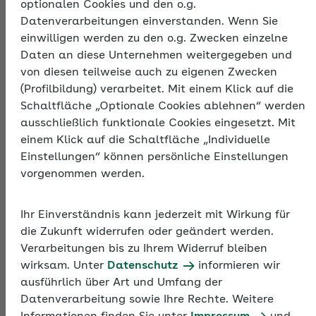
optionalen Cookies und den o.g.
Datenverarbeitungen einverstanden. Wenn Sie
Grundlagen der Betrieblichen
einwilligen werden zu den o.g. Zwecken einzelne
Altersversorgung
Daten an diese Unternehmen weitergegeben und
von diesen teilweise auch zu eigenen Zwecken
Arbeitgeber können ihre Beschäftigten beim Aufbau
(Profilbildung) verarbeitet. Mit einem Klick auf die
einer Betriebsrente unterstützen, indem sie eine
Schaltfläche „Optionale Cookies ablehnen“ werden
betriebliche Altersversorgung (bAV) anbieten.
ausschließlich funktionale Cookies eingesetzt. Mit
einem Klick auf die Schaltfläche „Individuelle
Einstellungen“ können persönliche Einstellungen
vorgenommen werden.
Inhalte des Online-Trainings
Ihr Einverständnis kann jederzeit mit Wirkung für
die Zukunft widerrufen oder geändert werden.
Mit dem Online-Training Ihrer AOK Hessen erfahren
Verarbeitungen bis zu Ihrem Widerruf bleiben
Sie mehr über die Rechte und Pflichten des
wirksam. Unter
Datenschutz
informieren wir
Arbeitgebers bei der betrieblichen Altersversorgung
ausführlich über Art und Umfang der
(bAV). Drei wichtige Personalprozesse stehen dabei
Datenverarbeitung sowie Ihre Rechte. Weitere
im Vordergrund: