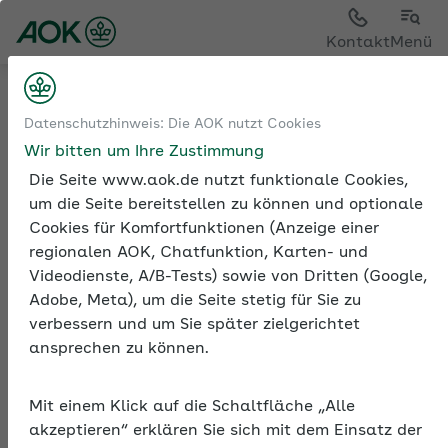
Sie sehen die Seite der
AOK Hessen
Kontakt
Menü
Medien und Seminare
Online-Trainings
Datenschutzhinweis: Die AOK nutzt Cookies
Online-Training Betriebliche Altersversorgung (bAV)
Wir bitten um Ihre Zustimmung
Die Seite www.aok.de nutzt funktionale Cookies,
um die Seite bereitstellen zu können und optionale
Cookies für Komfortfunktionen (Anzeige einer
Online-Training
regionalen AOK, Chatfunktion, Karten- und
Betriebliche
Videodienste, A/B-Tests) sowie von Dritten (Google,
Altersversorgung (bAV)
Adobe, Meta), um die Seite stetig für Sie zu
verbessern und um Sie später zielgerichtet
Mit dem On­line-Trai­ning Ih­rer AOK Hessen
ansprechen zu können.
er­fah­ren Sie mehr über die Rech­te und
Pflich­ten des Ar­beit­ge­bers bei der be­trieb­
Mit einem Klick auf die Schaltfläche „Alle
li­chen Al­ters­ver­sor­gung (bAV).
akzeptieren“ erklären Sie sich mit dem Einsatz der