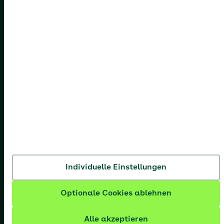
AOK Rheinland-Pfalz/Saarland
AOK Rheinland/Hamburg
AOK Sachsen-Anhalt
Individuelle Einstellungen
Optionale Cookies ablehnen
Alle akzeptieren