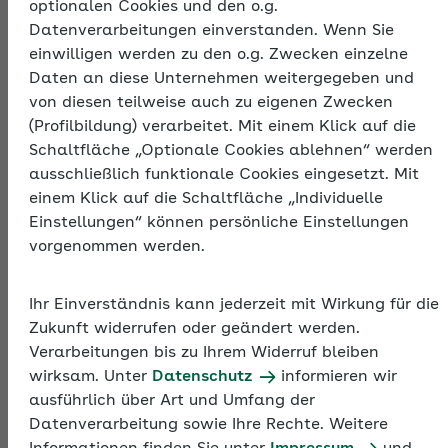
optionalen Cookies und den o.g.
der Beitragsschuld spätestens am
Datenverarbeitungen einverstanden. Wenn Sie
drittletzten Bankarbeitstag für den
einwilligen werden zu den o.g. Zwecken einzelne
laufenden Monat fällig.
Daten an diese Unternehmen weitergegeben und
von diesen teilweise auch zu eigenen Zwecken
(Profilbildung) verarbeitet. Mit einem Klick auf die
Schaltfläche „Optionale Cookies ablehnen“ werden
Werte 2026
Werte 2025
ausschließlich funktionale Cookies eingesetzt. Mit
einem Klick auf die Schaltfläche „Individuelle
Einstellungen“ können persönliche Einstellungen
vorgenommen werden.
Übermittlung des
Beitragsnachweises
Ihr Einverständnis kann jederzeit mit Wirkung für die
Zukunft widerrufen oder geändert werden.
Für die Abgabe des Beitragsnachweises gilt ein
Verarbeitungen bis zu Ihrem Widerruf bleiben
bundeseinheitlicher Zeitpunkt. Der Nachweis muss
wirksam. Unter
Datenschutz
informieren wir
der Einzugsstelle spätestens am zweiten
ausführlich über Art und Umfang der
Arbeitstag vor Fälligkeit der Beiträge vorliegen,
Datenverarbeitung sowie Ihre Rechte. Weitere
also um 0:00 Uhr des fünftletzten