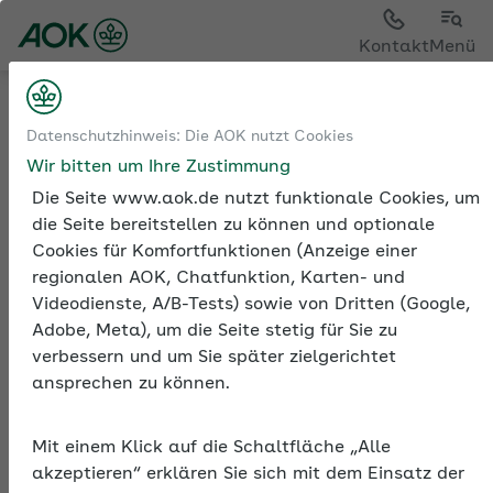
Sie sehen die Seite der
AOK Hessen
Kontakt
Menü
Tools
Beiträge und Rechengrößen der
Datenschutzhinweis: Die AOK nutzt Cookies
Sozialversicherung
Fälligkeit der
Wir bitten um Ihre Zustimmung
Sozialversicherungsbeiträge
Werte 2025
Die Seite www.aok.de nutzt funktionale Cookies, um
die Seite bereitstellen zu können und optionale
Cookies für Komfortfunktionen (Anzeige einer
regionalen AOK, Chatfunktion, Karten- und
Fälligkeit der
Videodienste, A/B-Tests) sowie von Dritten (Google,
Sozialversicherungsbeiträ
Adobe, Meta), um die Seite stetig für Sie zu
2025
verbessern und um Sie später zielgerichtet
ansprechen zu können.
Innerhalb eines Kalendermonats gibt es
generell einen Fälligkeitstag für
Sozialversicherungsbeiträge. Die Beiträge
Mit einem Klick auf die Schaltfläche „Alle
akzeptieren“ erklären Sie sich mit dem Einsatz der
werden danach in voraussichtlicher Höhe