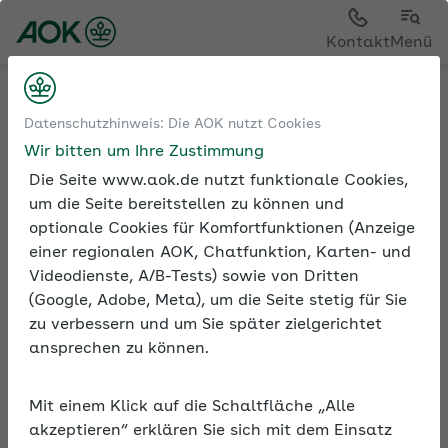
Sie sehen die Seite der
AOK Hessen
Kontakt
Menü
Tools
Gehaltsrechner 2026
Datenschutzhinweis: Die AOK nutzt Cookies
Wir bitten um Ihre Zustimmung
Die Seite www.aok.de nutzt funktionale Cookies,
um die Seite bereitstellen zu können und
Gehaltsrechner & Brutto-
optionale Cookies für Komfortfunktionen (Anzeige
Netto-Rechner 2026
einer regionalen AOK, Chatfunktion, Karten- und
Videodienste, A/B-Tests) sowie von Dritten
Mit dem praktischen Gehaltsrechner
(Google, Adobe, Meta), um die Seite stetig für Sie
ermitteln Sie aus dem Bruttogehalt mit
zu verbessern und um Sie später zielgerichtet
nur wenigen Angaben das Nettogehalt,
ansprechen zu können.
die Sozialversicherungsbeiträge, Abzüge
und den Arbeitgeberanteil.
Mit einem Klick auf die Schaltfläche „Alle
akzeptieren“ erklären Sie sich mit dem Einsatz