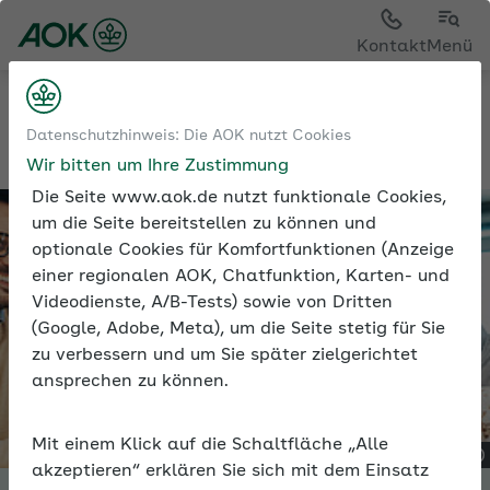
Sie sehen die Seite der
AOK Hessen
Kontakt
Menü
Betriebliche Gesundheit
Gesund führen
Datenschutzhinweis: Die AOK nutzt Cookies
Onboarding und Halten von Fachkräften
Wir bitten um Ihre Zustimmung
Die Seite www.aok.de nutzt funktionale Cookies,
um die Seite bereitstellen zu können und
optionale Cookies für Komfortfunktionen (Anzeige
einer regionalen AOK, Chatfunktion, Karten- und
Videodienste, A/B-Tests) sowie von Dritten
(Google, Adobe, Meta), um die Seite stetig für Sie
zu verbessern und um Sie später zielgerichtet
ansprechen zu können.
Mit einem Klick auf die Schaltfläche „Alle
akzeptieren“ erklären Sie sich mit dem Einsatz