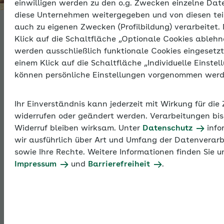
einwilligen werden zu den o.g. Zwecken einzelne Dat
diese Unternehmen weitergegeben und von diesen tei
auch zu eigenen Zwecken (Profilbildung) verarbeitet.
Künstlersozialab
Klick auf die Schaltfläche „Optionale Cookies ablehn
werden ausschließlich funktionale Cookies eingesetzt
einem Klick auf die Schaltfläche „Individuelle Einstel
Unternehmen, die Werke und Leistungen
können persönliche Einstellungen vorgenommen werd
selbstständiger Kunstschaffender oder journalistisch
Tätiger gegen Entgelt in Anspruch nehmen, sind
Ihr Einverständnis kann jederzeit mit Wirkung für die
verpflichtet, eine Künstlersozialabgabe an die
widerrufen oder geändert werden. Verarbeitungen bis
Künstlersozialkasse (KSK) zu zahlen. Grundlage bei
Widerruf bleiben wirksam. Unter
Datenschutz
info
der Berechnung der Abgabe sind alle in einem
wir ausführlich über Art und Umfang der Datenverar
Kalenderjahr an diese Selbstständigen gezahlten
sowie Ihre Rechte. Weitere Informationen finden Sie u
Entgelte.
Impressum
und
Barrierefreiheit
.
Abgabepflichtige Unternehmen an die Künstlersozialkasse
Künstlersozialabgabe berechnen