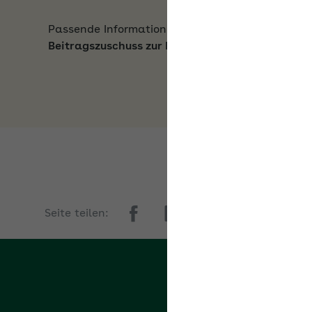
Passende Informationen zum Thema
Beitragszuschuss zur Krankenversicherung
Seite teilen:
Kontakt zur AOK Hesse