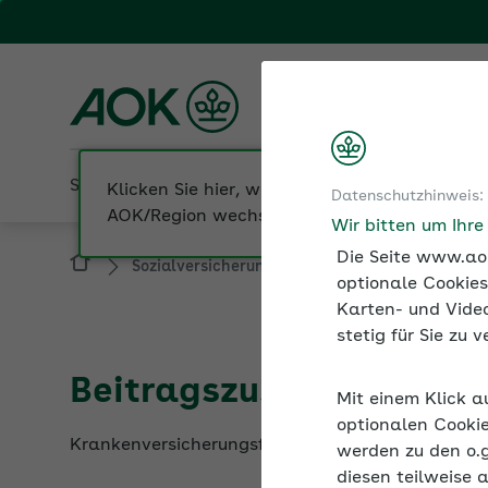
Fachportal für Arbeitgeber
AOK Hessen
Sozialversicherung
Betriebliche Gesundheit
Datenschutzhinweis:
Sozialversicherung
Beiträge zur Sozialver
Wir bitten um Ihr
Die Seite www.aok
optionale Cookies
Karten- und Video
stetig für Sie zu
Beitragszuschuss zur K
Mit einem Klick a
Krankenversicherungsfreie Beschäftigte erhalten
optionalen Cookie
werden zu den o.
diesen teilweise 