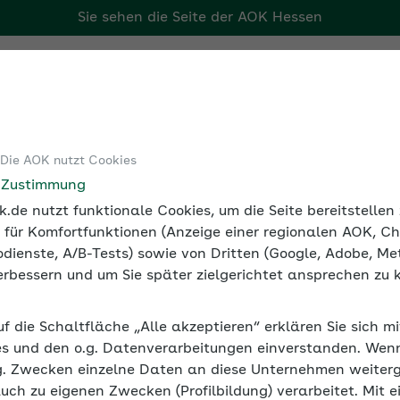
Sie sehen die Seite der
AOK Hessen
Tools
Medien und Seminare
 Die AOK nutzt Cookies
sicherung
Beitragszuschuss zur Krankenversicherung
e Zustimmung
.de nutzt funktionale Cookies, um die Seite bereitstelle
 für Komfortfunktionen (Anzeige einer regionalen AOK, Ch
dienste, A/B-Tests) sowie von Dritten (Google, Adobe, Met
 verbessern und um Sie später zielgerichtet ansprechen zu 
rankenversicherung
uf die Schaltfläche „Alle akzeptieren“ erklären Sie sich m
 Arbeitgeberzuschüsse zu den Beiträgen für die Krankenve
s und den o.g. Datenverarbeitungen einverstanden. Wenn 
g. Zwecken einzelne Daten an diese Unternehmen weiter
auch zu eigenen Zwecken (Profilbildung) verarbeitet. Mit e