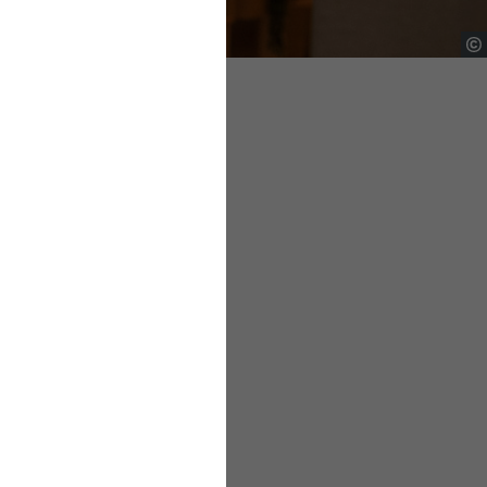
te
gszuschuss zur
eitsentgeltgrenze
 versichert sind. Die
rsicherung auf Basis
ellen Zusatzbeitrags