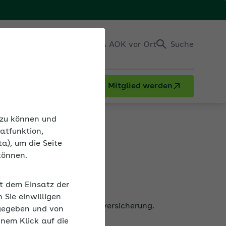
Einloggen
Kontakt & AOK vor Ort
Suche
Mitglied werden
n zu können und
atfunktion,
a), um die Seite
können.
it dem Einsatz der
rsicherung und die Pflegeversicherung.
Sie einwilligen
gegeben und von
inem Klick auf die