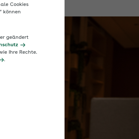
nale Cookies
n“ können
der geändert
nschutz
ie Ihre Rechte.
.