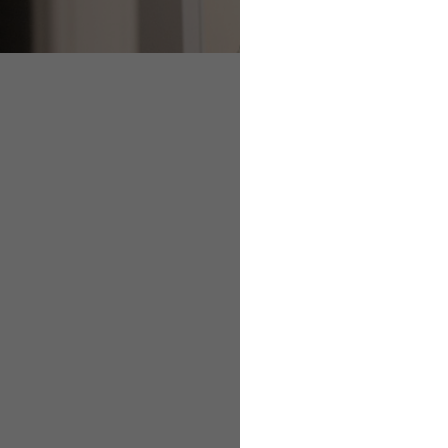
Zuschuss für freiwi
Zuschuss für Priva
Zuschuss für f
Arbeitgeber zahlen ge
Krankenversicherung,
krankenversicherungsfr
Höhe des Zuschusses 
des allgemeinen oder 